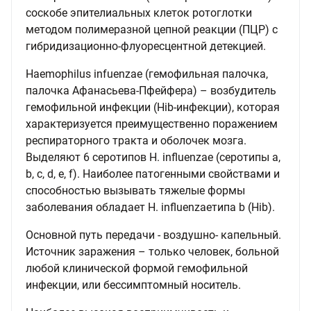
соскобе эпителиальных клеток ротоглотки
методом полимеразной цепной реакции (ПЦР) с
гибридизационно-флуоресцентной детекцией.
Haemophilus infuenzae (гемофильная палочка,
палочка Афанасьева-Пфейфера) – возбудитель
гемофильной инфекции (Hib-инфекции), которая
характеризуется преимущественно поражением
респираторного тракта и оболочек мозга.
Выделяют 6 серотипов H. influenzae (серотипы a,
b, c, d, e, f). Наиболее патогенными свойствами и
способностью вызывать тяжелые формы
заболевания обладает H. influenzaeтипа b (Hib).
Основной путь передачи - воздушно- капельный.
Источник заражения – только человек, больной
любой клинической формой гемофильной
инфекции, или бессимптомный носитель.