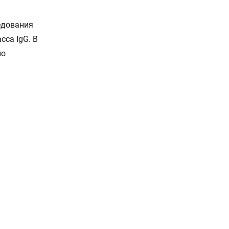
едования
сса IgG. В
по