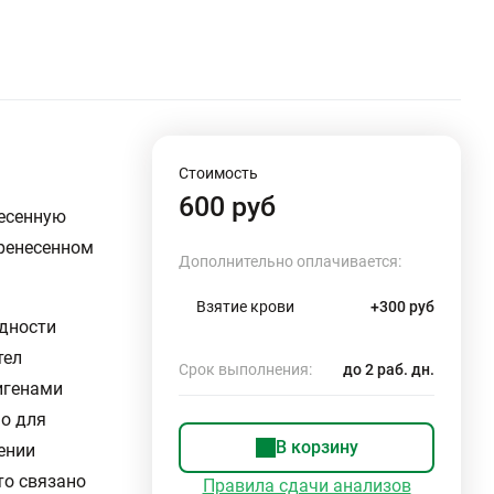
Стоимость
600 руб
есенную
еренесенном
Дополнительно оплачивается:
Взятие крови
+300 руб
дности
тел
Срок выполнения:
до 2 раб. дн.
игенами
мо для
В корзину
ении
то связано
Правила сдачи анализов