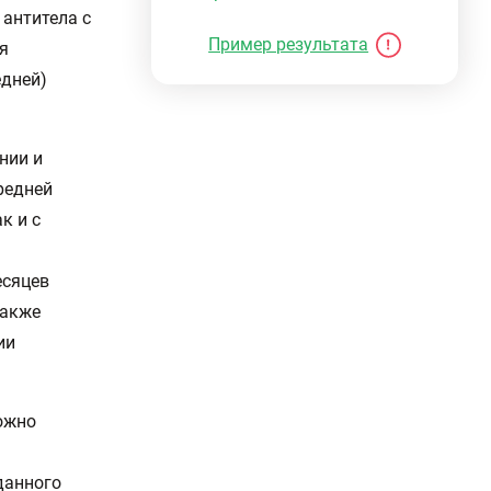
 антитела с
Пример результата
я
едней)
нии и
редней
к и с
есяцев
также
ии
ожно
данного