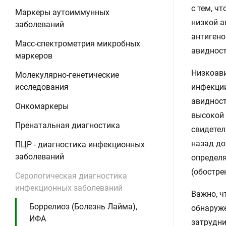
с тем, ч
Маркеры аутоиммунных
низкой а
заболеваний
антигено
Масс-спектрометрия микробных
авидност
маркеров
Низкоави
Молекулярно-генетические
исследования
инфекции
авидност
Онкомаркеры
высокой 
Пренатальная диагностика
свидетел
назад до
ПЦР - диагностика инфекционных
заболеваний
определя
(обостре
Серологическая диагностика
инфекционных заболеваний
Важно, ч
Боррелиоз (Болезнь Лайма),
обнаруже
ИФА
затрудни