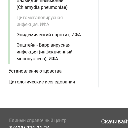
Хламидия пневмонии
(Chlamydia pneumoniae)
Цитомегаловирусная
инфекция, ИФА
Эпидемический паротит, ИФА
Эпштейн - Барр вирусная
инфекция (инфекционный
мононуклеоз), ИФА
Установление отцовства
Цитологические исследования
Единый справочный центр
Скачивай
8 (423) 224-21-24