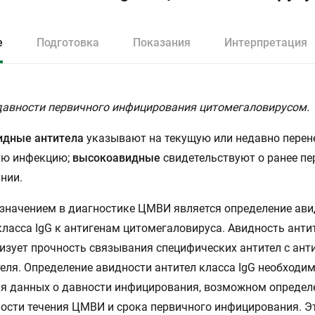
е
Подготовка
Показания
Интерпретация
давности первичного инфицирования цитомегаловирусом.
идные антитела
указывают на текущую или недавно перен
ую инфекцию;
высокоавидные
свидетельствуют о ранее п
нии.
начением в диагностике ЦМВИ является определение ави
класса IgG к антигенам цитомегаловируса. Авидность анти
изует прочность связывания специфических антител с ант
еля. Определение авидности антител класса IgG необходи
я данных о давности инфицирования, возможном определ
ости течения ЦМВИ и срока первичного инфицирования. Э