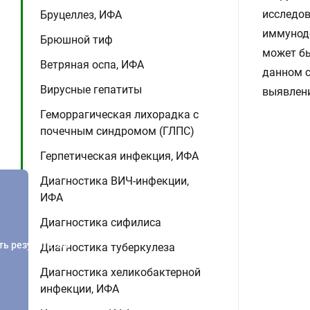
исследов
Бруцеллез, ИФА
иммунод
Брюшной тиф
может бы
Ветряная оспа, ИФА
данном с
Вирусные гепатиты
выявлен
Геморрагическая лихорадка с
почечным синдромом (ГЛПС)
Герпетическая инфекция, ИФА
Диагностика ВИЧ-инфекции,
ИФА
Диагностика сифилиса
ть результатов
Диагностика туберкулеза
Диагностика хеликобактерной
инфекции, ИФА