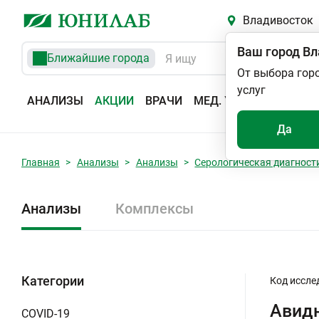
Владивосток
Ваш город
Вл
Ближайшие города
От выбора гор
услуг
АНАЛИЗЫ
АКЦИИ
ВРАЧИ
МЕД. УСЛУГИ
АДРЕС
Да
Главная
Анализы
Анализы
Серологическая диагност
Анализы
Комплексы
Категории
Код иссле
Авидн
COVID-19