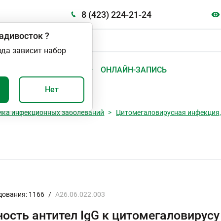
8 (423) 224-21-24
адивосток
?
ода зависит набор
А
ВАЖНО И ПОЛЕЗНО
ОНЛАЙН-ЗАПИСЬ
Нет
ика инфекционных заболеваний
Цитомегаловирусная инфекция
дования: 1166
/
A26.06.022.003
ость антител IgG к цитомегаловирусу