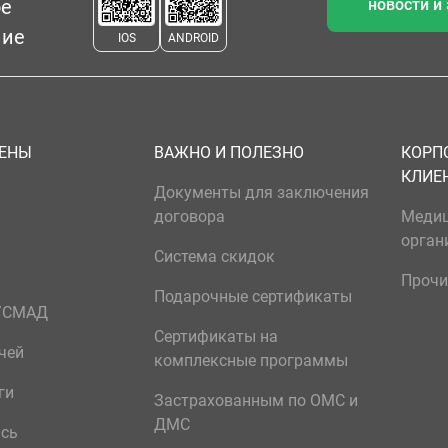
ое
новости и
ние
IOS
ANDROID
ЦЕНЫ
ВАЖНО И ПОЛЕЗНО
КОРП
КЛИЕ
Документы для заключения
договора
Меди
орган
Система скидок
Прочи
Подарочные сертификаты
р/СМАД
Сертификаты на
чей
комплексные программы
ги
Застрахованным по ОМС и
ДМС
ись