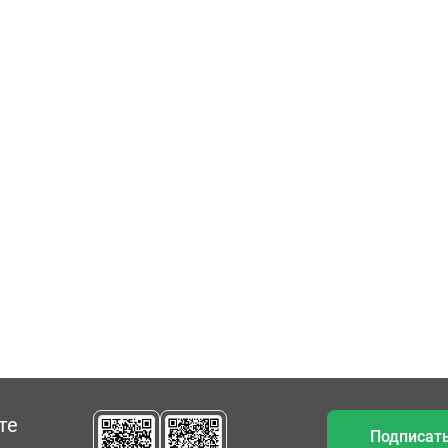
те
Подписать