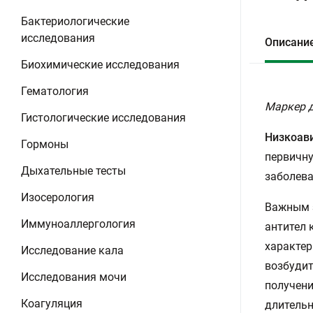
Бактериологические
исследования
Описани
Биохимические исследования
Гематология
Маркер 
Гистологические исследования
Низкоав
Гормоны
первичн
Дыхательные тесты
заболева
Изосерология
Важным з
Иммуноаллергология
антител 
характер
Исследование кала
возбудит
Исследования мочи
получени
Коагуляция
длительн