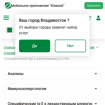
Мобильное приложение “Юнилаб”
Загрузить
Ваш город
Владивосток
?
От выбора города зависит набор
услуг
Да
Нет
Главная
Анализы
Анализы
Иммуноаллергология
Специфические Ig E к лекарственным аллергенам
Специфические IgE к азитромицину (c194)