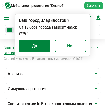
Мобильное приложение “Юнилаб”
Загрузить
Ваш город
Владивосток
?
От выбора города зависит набор
услуг
Да
Нет
Главная
Анализы
Анализы
Иммуноаллергология
Специфические Ig E к лекарственным аллергенам
Специфические Ig E к анальгину (метамизолу) (с91)