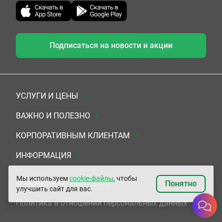
Подписаться на новости и акции
УСЛУГИ И ЦЕНЫ
Анализы
ВАЖНО И ПОЛЕЗНО
Комплексы
Документы для заключения договора
КОРПОРАТИВНЫМ КЛИЕНТАМ
УЗИ
Система скидок
Медицинским организациям
ИНФОРМАЦИЯ
ЭКГ/Холтер/СМАД
Подарочные сертификаты
Прочим организациям
О Компании
Мы используем
cookie-файлы
, чтобы
© «ЮНИЛАБ», 2003 - 2026
Понятно
улучшить сайт для вас.
Приемы врачей
Сертификаты на комплексные программы
Контакты
Политика в отношении персональных данных
Прочие услуги
Застрахованным по ОМС и ДМС
Адреса