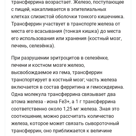
трансферрина возрастает. Железо, поступающее
с пищей, накапливается в эпителиальных
клетках слизистой оболочки тонкого кишечника.
Трансферрин участвует в транспорте железа от
места его всасывания (тонкая кишка) до места
его использования или хранения (костный мозг,
печень, селезёнка).
При разрушении эритроцитов в селезёнке,
печени и костном мозге железо,
высвобождаемое из гема, трансферрин
транспортирует в костный мозг; часть железа
включается в состав ферритина и гемосидерина.
Одна молекула трансферрина связывает два
атома железа - иона Fe3+, а 1 г трансферрина
соответственно около 1,25 мг железа. Зная это
соотношение, можно рассчитать количество
железа, которое может связать сывороточный
трансферрин, оно приближается к величине