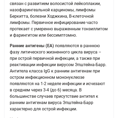
связан с развитием волосистой лейкоплакии,
назофарингеальной карциномы, лимфомы
Беркитта, болезни Ходжкина, В-клеточной
лимфомы. Первичное инфицирование часто
протекает с умеренно выраженным тонзиллитом
и фарингитом или бессимптомно.
Ранние антигены (EA)
появляются в раннюю
фазу литического жизненного цикла вируса –
при острой первичной инфекции, а также при
реактивации инфекции вирусом Эпштейна-Барр.
Антитела класса IgG к ранним антигенам при
остром инфекционном мононуклеозе
появляются на 1-2 неделе инфекции и исчезают
в среднем через 3-4 (до 6) месяца. В
большинстве случаев присутствие антител к
ранним антигенам вируса Эпштейна-Барр
характерно для острой инфекции.