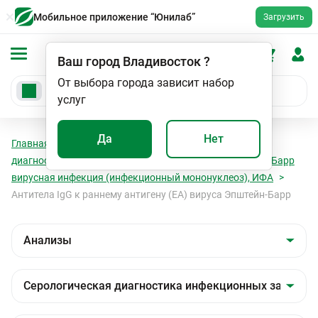
Мобильное приложение “Юнилаб”
Загрузить
Ваш город
Владивосток
?
От выбора города зависит набор
услуг
Да
Нет
Главная
Анализы
Анализы
Серологическая
диагностика инфекционных заболеваний
Эпштейн - Барр
вирусная инфекция (инфекционный мононуклеоз), ИФА
Антитела IgG к раннему антигену (ЕА) вируса Эпштейн-Барр