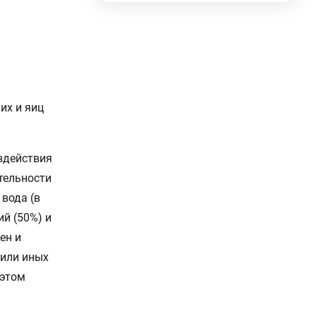
их и яиц
здействия
тельности
вода (в
ий (50%) и
ен и
 или иных
 этом