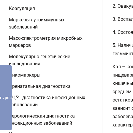
2. Эваку
Коагуляция
3. Воспа
Маркеры аутоиммунных
заболеваний
4. Состо
Масс-спектрометрия микробных
маркеров
5. Налич
гельминт
Молекулярно-генетические
исследования
Кал – ко
Онкомаркеры
пищевари
кишечных
Пренатальная диагностика
среднем 
ПЦР - диагностика инфекционных
ть результатов
остатков
заболеваний
зависит 
Серологическая диагностика
заболева
инфекционных заболеваний
характер