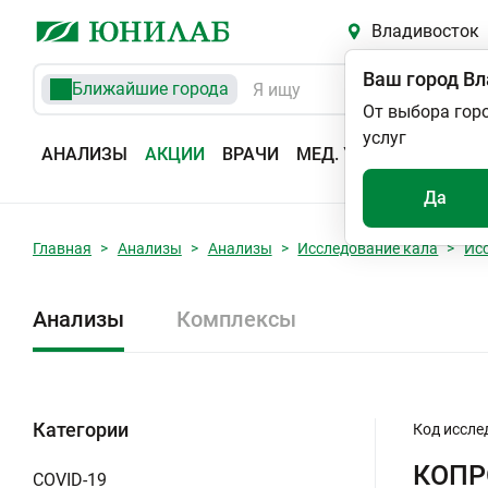
Владивосток
Ваш город
Вл
Ближайшие города
От выбора гор
услуг
АНАЛИЗЫ
АКЦИИ
ВРАЧИ
МЕД. УСЛУГИ
АДРЕС
Да
Главная
Анализы
Анализы
Исследование кала
Ис
Анализы
Комплексы
Категории
Код иссле
КОП
COVID-19