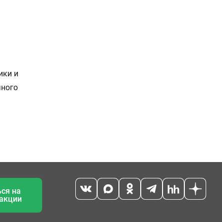
ики и
чного
ся на
 акции