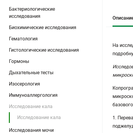
Бактериологические
исследования
Описани
Биохимические исследования
Гематология
На иссле
Гистологические исследования
подробну
Гормоны
Исследов
Дыхательные тесты
микроско
Изосерология
Копрогра
Иммуноаллергология
микроско
базового
Исследование кала
Исследование кала
1. Перев
поджелуд
Исследования мочи