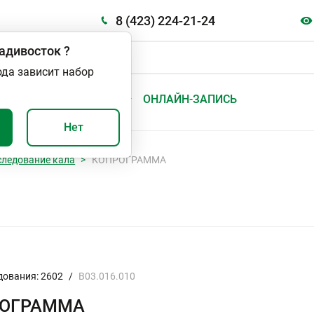
8 (423) 224-21-24
адивосток
?
ода зависит набор
А
ВАЖНО И ПОЛЕЗНО
ОНЛАЙН-ЗАПИСЬ
Нет
следование кала
КОПРОГРАММА
дования: 2602
/
B03.016.010
РОГРАММА