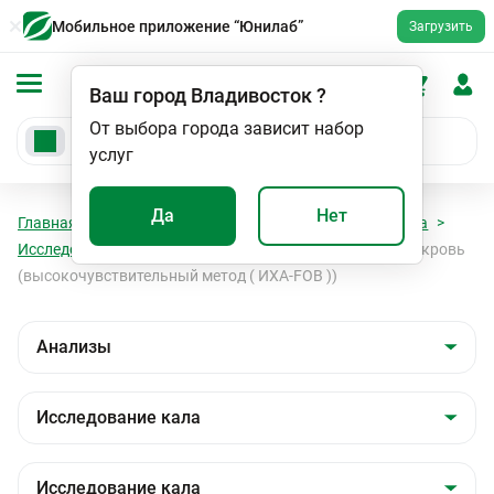
Мобильное приложение “Юнилаб”
Загрузить
Ваш город
Владивосток
?
От выбора города зависит набор
услуг
Да
Нет
Главная
Анализы
Анализы
Исследование кала
Исследование кала
Исследование кала на скрытую кровь
(высокочувствительный метод ( ИХА-FOB ))