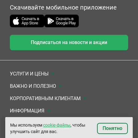
Скачивайте мобильное приложение
Подписаться на новости и акции
УСЛУГИ И ЦЕНЫ
Анализы
ВАЖНО И ПОЛЕЗНО
Комплексы
Документы для заключения договора
КОРПОРАТИВНЫМ КЛИЕНТАМ
УЗИ
Система скидок
Медицинским организациям
ИНФОРМАЦИЯ
ЭКГ/Холтер/СМАД
Подарочные сертификаты
Прочим организациям
О Компании
Мы используем
cookie-файлы
, чтобы
© «ЮНИЛАБ», 2003 - 2026
Понятно
улучшить сайт для вас.
Приемы врачей
Сертификаты на комплексные программы
Контакты