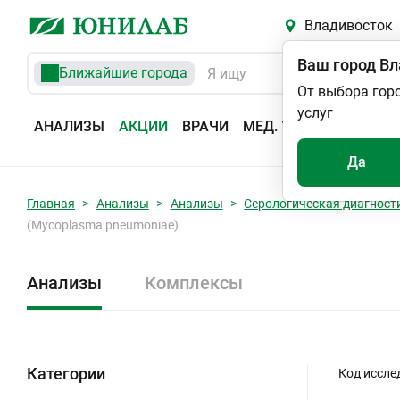
Владивосток
Ваш город
Вл
Ближайшие города
От выбора гор
услуг
АНАЛИЗЫ
АКЦИИ
ВРАЧИ
МЕД. УСЛУГИ
АДРЕС
Да
Главная
Анализы
Анализы
Серологическая диагност
(Mycoplasma pneumoniae)
Анализы
Комплексы
Категории
Код иссле