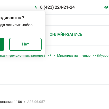
8 (423) 224-21-24
адивосток
?
ода зависит набор
А
ВАЖНО И ПОЛЕЗНО
ОНЛАЙН-ЗАПИСЬ
Нет
ика инфекционных заболеваний
Микоплазма пневмонии (Mycopl
дования: 1186
/
A26.06.057