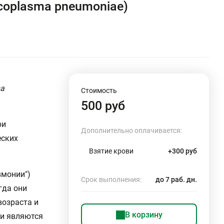
coplasma pneumoniae)
ma
Стоимость
500 руб
ри
Дополнительно оплачивается:
еских
Взятие крови
+300 руб
вмонии")
Срок выполнения:
до 7 раб. дн.
гда они
возраста и
В корзину
ии являются