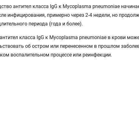
ство антител класса IgG к Mycoplasma pneumoniae начинае
сле инфицирования, примерно через 2-4 недели, но продолж
длительного периода (года и более).
антител класса IgG к Mycoplasma pneumoniae в крови мож
ьствовать об остром или перенесенном в прошлом заболе
ком воспалительном процессе или реинфекции.