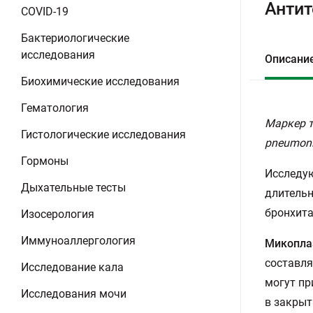
Антит
COVID-19
Бактериологические
исследования
Описани
Биохимические исследования
Гематология
Маркер т
Гистологические исследования
pneumoni
Гормоны
Исследую
Дыхательные тесты
длительн
бронхита
Изосерология
Иммуноаллергология
Микопла
составля
Исследование кала
могут пр
Исследования мочи
в закрыт