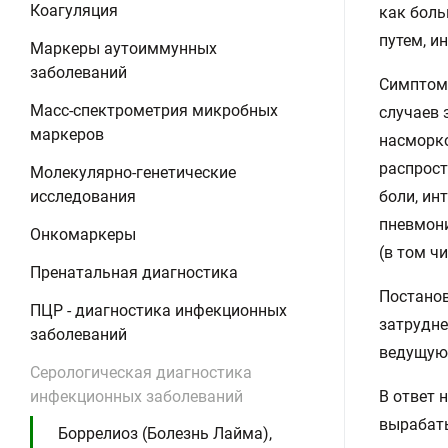
Коагуляция
как боль
путем, и
Маркеры аутоиммунных
заболеваний
Симптом
Масс-спектрометрия микробных
случаев 
маркеров
насморко
распрост
Молекулярно-генетические
исследования
боли, ин
пневмони
Онкомаркеры
(в том ч
Пренатальная диагностика
Постанов
ПЦР - диагностика инфекционных
затрудне
заболеваний
ведущую 
Серологическая диагностика
инфекционных заболеваний
В ответ 
вырабаты
Боррелиоз (Болезнь Лайма),