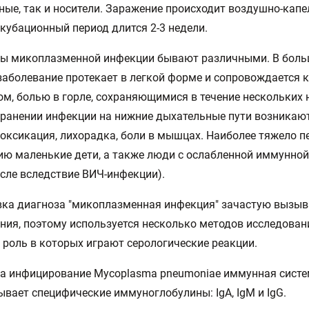
ные, так и носители. Заражение происходит воздушно-кап
нкубационный период длится 2-3 недели.
ы микоплазменной инфекции бывают различными. В боль
заболевание протекает в легкой форме и сопровождается 
м, болью в горле, сохраняющимися в течение нескольких 
ранении инфекции на нижние дыхательные пути возникаю
токсикация, лихорадка, боли в мышцах. Наиболее тяжело п
ю маленькие дети, а также люди с ослабленной иммунной
исле вследствие ВИЧ-инфекции).
ка диагноза "микоплазменная инфекция" зачастую вызыв
ния, поэтому используется несколько методов исследован
роль в которых играют серологические реакции.
на инфицирование Mycoplasma pneumoniae иммунная сист
вает специфические иммуноглобулины: IgA, IgM и IgG.