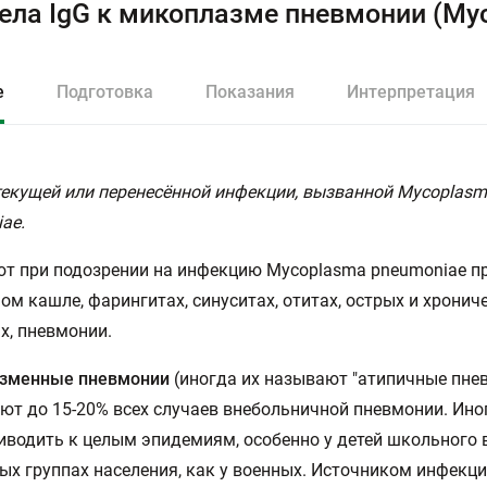
ела IgG к микоплазме пневмонии (My
е
Подготовка
Показания
Интерпретация
екущей или перенесённой инфекции, вызванной Mycoplas
ae.
т при подозрении на инфекцию Mycoplasma pneumoniae п
ом кашле, фарингитах, синуситах, отитах, острых и хронич
х, пневмонии.
зменные пневмонии
(иногда их называют "атипичные пне
ют до 15-20% всех случаев внебольничной пневмонии. Ино
иводить к целым эпидемиям, особенно у детей школьного 
ых группах населения, как у военных. Источником инфекц