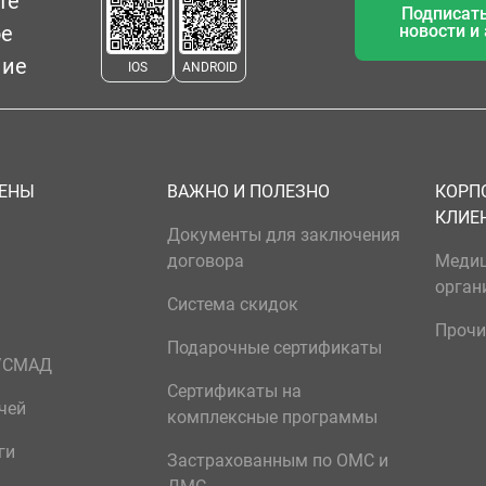
те
Подписать
ое
новости и
ние
IOS
ANDROID
ЦЕНЫ
ВАЖНО И ПОЛЕЗНО
КОРП
КЛИЕ
Документы для заключения
договора
Меди
орган
Система скидок
Прочи
Подарочные сертификаты
р/СМАД
Сертификаты на
чей
комплексные программы
ги
Застрахованным по ОМС и