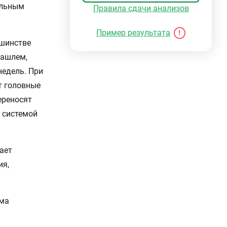
ельным
Правила сдачи анализов
Пример результата
шинстве
кашлем,
недель. При
т головные
ереносят
 системой
ает
ия,
ема