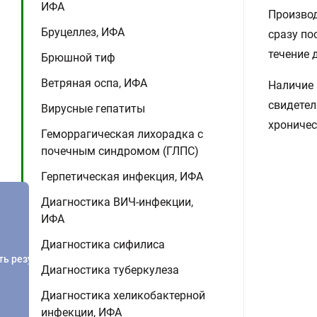
ИФА
Производ
Бруцеллез, ИФА
сразу по
течение 
Брюшной тиф
Ветряная оспа, ИФА
Наличие 
свидетел
Вирусные гепатиты
хроничес
Геморрагическая лихорадка с
почечным синдромом (ГЛПС)
Герпетическая инфекция, ИФА
Диагностика ВИЧ-инфекции,
ИФА
Диагностика сифилиса
ть результатов
Диагностика туберкулеза
Диагностика хеликобактерной
инфекции, ИФА