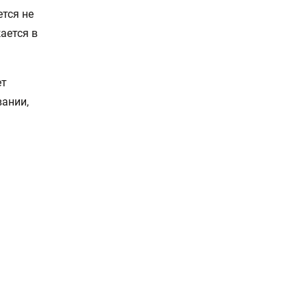
тся не
ается в
ет
вании,