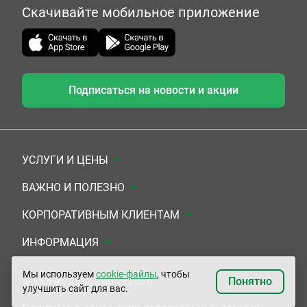
Скачивайте мобильное приложение
Подписаться на новости и акции
УСЛУГИ И ЦЕНЫ
Анализы
ВАЖНО И ПОЛЕЗНО
Комплексы
Документы для заключения договора
КОРПОРАТИВНЫМ КЛИЕНТАМ
УЗИ
Система скидок
Медицинским организациям
ИНФОРМАЦИЯ
ЭКГ/Холтер/СМАД
Подарочные сертификаты
Прочим организациям
О Компании
Мы используем
cookie-файлы
, чтобы
© «ЮНИЛАБ», 2003 - 2026
Понятно
улучшить сайт для вас.
Приемы врачей
Сертификаты на комплексные программы
Контакты