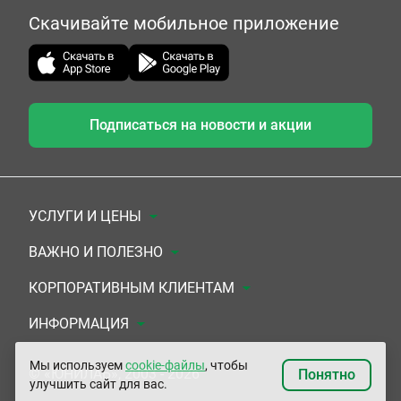
Скачивайте мобильное приложение
Подписаться на новости и акции
УСЛУГИ И ЦЕНЫ
Анализы
ВАЖНО И ПОЛЕЗНО
Комплексы
Документы для заключения договора
КОРПОРАТИВНЫМ КЛИЕНТАМ
УЗИ
Система скидок
Медицинским организациям
ИНФОРМАЦИЯ
ЭКГ/Холтер/СМАД
Подарочные сертификаты
Прочим организациям
О Компании
Мы используем
cookie-файлы
, чтобы
© «ЮНИЛАБ», 2003 - 2026
Понятно
улучшить сайт для вас.
Приемы врачей
Сертификаты на комплексные программы
Контакты