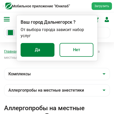
Мобильное приложение “Юнилаб”
Загрузить
Ваш город
Дальнегорск
?
От выбора города зависит набор
услуг
Да
Нет
Главная
Анализы
Комплексы
Аллергопробы на
местные анестетики
Аллергопробы на местные