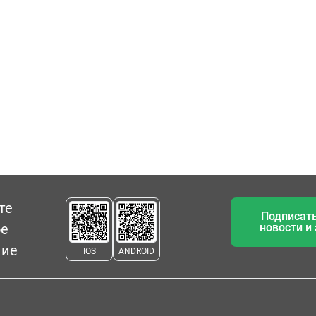
те
Подписать
ое
новости и
ние
IOS
ANDROID