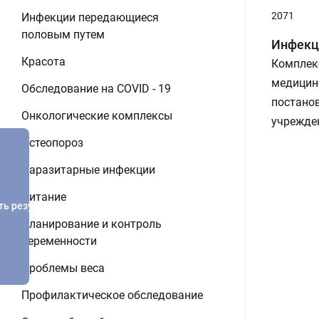
2071
Инфекции передающиеся
половым путем
Инфекци
Красота
Комплек
медицинс
Обследование на COVID - 19
постанов
Онкологические комплексы
учрежден
Остеопороз
Паразитарные инфекции
Питание
ть результатов
Планирование и контроль
беременности
Проблемы веса
Профилактическое обследование