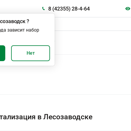
8 (42355) 28-4-64
созаводск
?
ода зависит набор
А
ВАЖНО И ПОЛЕЗНО
Нет
тализация в Лесозаводске