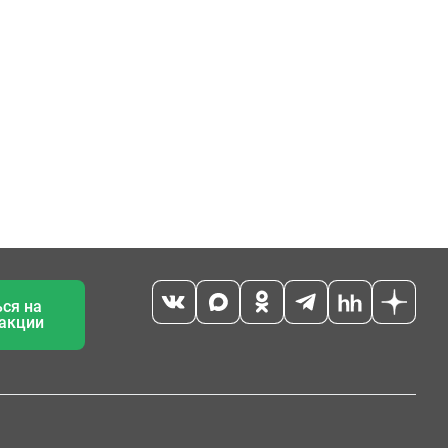
ся на
 акции