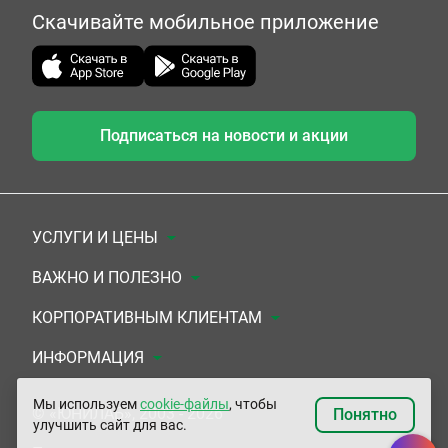
Скачивайте мобильное приложение
Подписаться на новости и акции
УСЛУГИ И ЦЕНЫ
Анализы
ВАЖНО И ПОЛЕЗНО
Комплексы
Документы для заключения договора
КОРПОРАТИВНЫМ КЛИЕНТАМ
УЗИ
Система скидок
Медицинским организациям
ИНФОРМАЦИЯ
ЭКГ/Холтер/СМАД
Подарочные сертификаты
Прочим организациям
О Компании
Мы используем
cookie-файлы
, чтобы
© «ЮНИЛАБ», 2003 - 2026
Понятно
улучшить сайт для вас.
Приемы врачей
Сертификаты на комплексные программы
Контакты