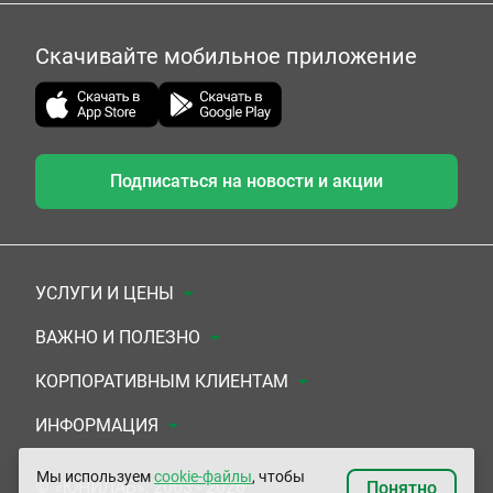
Скачивайте мобильное приложение
Подписаться на новости и акции
УСЛУГИ И ЦЕНЫ
Анализы
ВАЖНО И ПОЛЕЗНО
Комплексы
Документы для заключения договора
КОРПОРАТИВНЫМ КЛИЕНТАМ
УЗИ
Система скидок
Медицинским организациям
ИНФОРМАЦИЯ
ЭКГ/Холтер/СМАД
Подарочные сертификаты
Прочим организациям
О Компании
Мы используем
cookie-файлы
, чтобы
© «ЮНИЛАБ», 2003 - 2026
Понятно