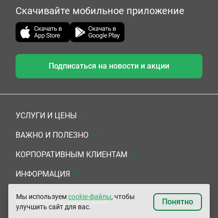
Скачивайте мобильное приложение
Подписаться на новости и акции
УСЛУГИ И ЦЕНЫ
Анализы
ВАЖНО И ПОЛЕЗНО
Комплексы
Документы для заключения договора
КОРПОРАТИВНЫМ КЛИЕНТАМ
УЗИ
Система скидок
Медицинским организациям
ИНФОРМАЦИЯ
ЭКГ/Холтер/СМАД
Подарочные сертификаты
Прочим организациям
О Компании
Мы используем
cookie-файлы
, чтобы
© «ЮНИЛАБ», 2003 - 2026
Понятно
улучшить сайт для вас.
Приемы врачей
Сертификаты на комплексные программы
Контакты