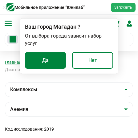
Мобильное приложение “Юнилаб”
Загрузить
Ваш город
Магадан
?
От выбора города зависит набор
услуг
Да
Нет
Главная
Анализы
Комплексы
Анемия
Диагностика железодефицитной анемии
Код исследования: 2019