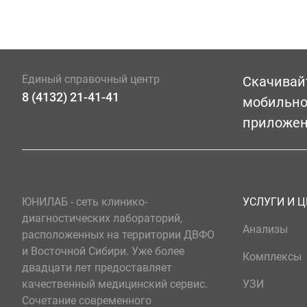
Единый справочный центр
Скачивай
8 (4132) 21-41-41
мобильн
приложе
ЮНИЛАБ - сеть клинико-
УСЛУГИ И 
диагностических лабораторий,
Анализы
расположенных на территории ДВФО
и Восточной Сибири. Уже более
Комплексы
двадцати лет предоставляет
качественный медицинский сервис.
УЗИ
Сочетание современного