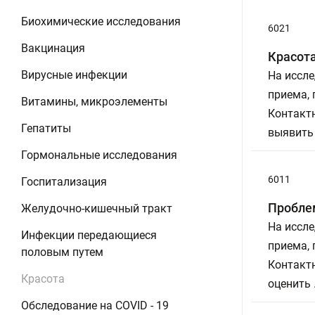
Биохимические исследования
6021
Вакцинация
Красота
Вирусные инфекции
На иссле
приема,
Витамины, микроэлементы
Контактн
Гепатиты
выявить
Гормональные исследования
6011
Госпитализация
Пробле
Желудочно-кишечный тракт
На иссле
Инфекции передающиеся
приема,
половым путем
Контактн
Красота
оценить
Обследование на COVID - 19