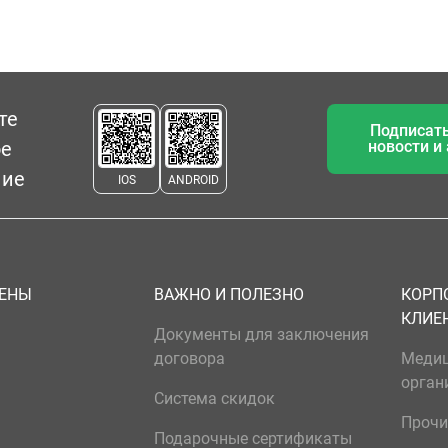
те
Подписать
ое
новости и
ние
IOS
ANDROID
ЦЕНЫ
ВАЖНО И ПОЛЕЗНО
КОРП
КЛИЕ
Документы для заключения
договора
Меди
орган
Система скидок
Прочи
Подарочные сертификаты