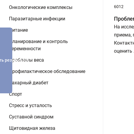
6012
Онкологические комплексы
Пробле
Паразитарные инфекции
На иссле
Питание
приема,
Планирование и контроль
Контактн
беременности
оценить
Проблемы веса
ть результатов
Профилактическое обследование
Сахарный диабет
Спорт
Стресс и усталость
Суставной синдром
Щитовидная железа