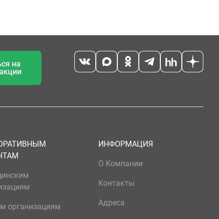
ся на
 акции
ОРАТИВНЫМ
ИНФОРМАЦИЯ
НТАМ
О Компании
цинским
Контакты
изациям
Адреса
м организациям