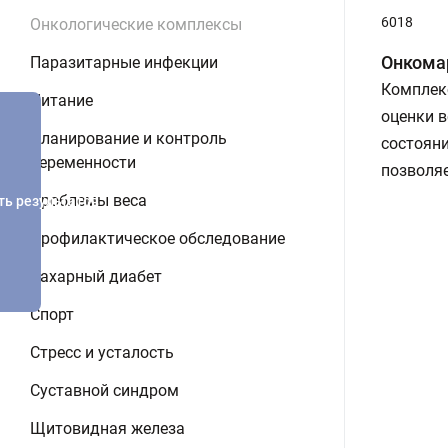
6018
Онкологические комплексы
Онкома
Паразитарные инфекции
Комплек
Питание
оценки 
Планирование и контроль
состояни
беременности
позволяе
Проблемы веса
ть результатов
Профилактическое обследование
Сахарный диабет
Спорт
Стресс и усталость
Суставной синдром
Щитовидная железа