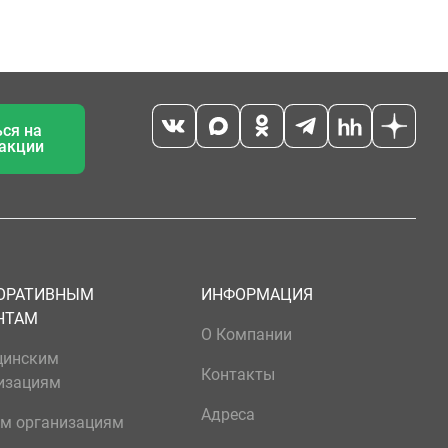
ся на
 акции
ОРАТИВНЫМ
ИНФОРМАЦИЯ
НТАМ
О Компании
цинским
Контакты
изациям
Адреса
м организациям