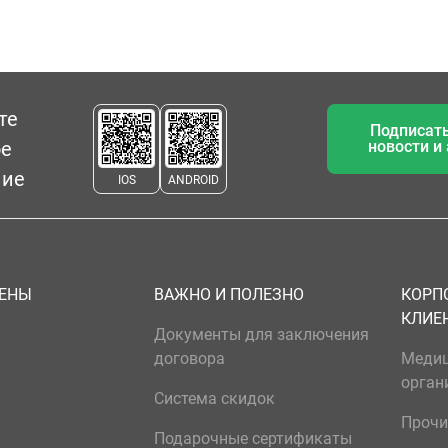
те
Подписать
ое
новости и
ние
IOS
ANDROID
ЦЕНЫ
ВАЖНО И ПОЛЕЗНО
КОРП
КЛИЕ
Документы для заключения
договора
Меди
орган
Система скидок
Прочи
Подарочные сертификаты