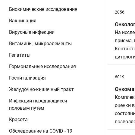
Биохимические исследования
2056
Вакцинация
Онколо
Вирусные инфекции
На иссле
приема,
Витамины, микроэлементы
Контактн
Гепатиты
цитолог
Гормональные исследования
6019
Госпитализация
Онкома
Желудочно-кишечный тракт
Комплек
Инфекции передающиеся
оценки 
половым путем
состояни
Красота
позволяе
Обследование на COVID - 19