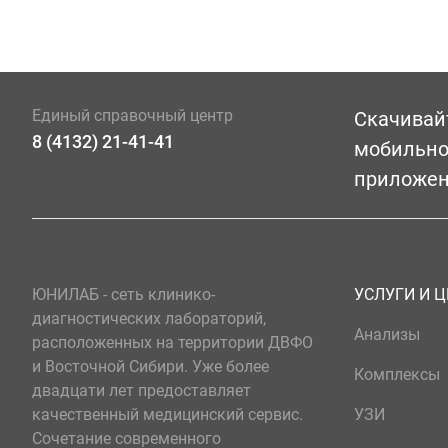
Единый справочный центр
Скачивай
8 (4132) 21-41-41
мобильн
приложе
ЮНИЛАБ - сеть клинико-
УСЛУГИ И 
диагностических лабораторий,
Анализы
расположенных на территории ДВФО
и Восточной Сибири. Уже более
Комплексы
двадцати лет предоставляет
качественный медицинский сервис.
УЗИ
Сочетание современного