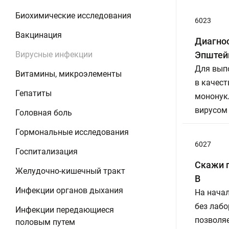
Биохимические исследования
6023
Вакцинация
Диагно
Вирусные инфекции
Эпштей
Для вып
Витамины, микроэлементы
в качест
Гепатиты
мононук
вирусом
Головная боль
Гормональные исследования
6027
Госпитализация
Скажи п
Желудочно-кишечный тракт
В
Инфекции органов дыхания
На нача
без лабо
Инфекции передающиеся
позволя
половым путем