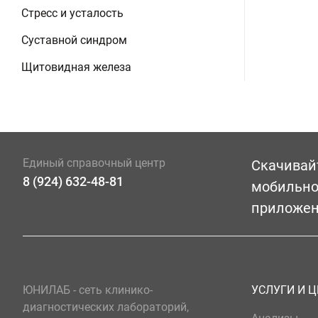
Стресс и усталость
Суставной синдром
Щитовидная железа
Единый справочный центр
Скачивай
8 (924) 632-48-81
мобильн
приложе
ЮНИЛАБ - сеть клинико-
УСЛУГИ И 
диагностических лабораторий,