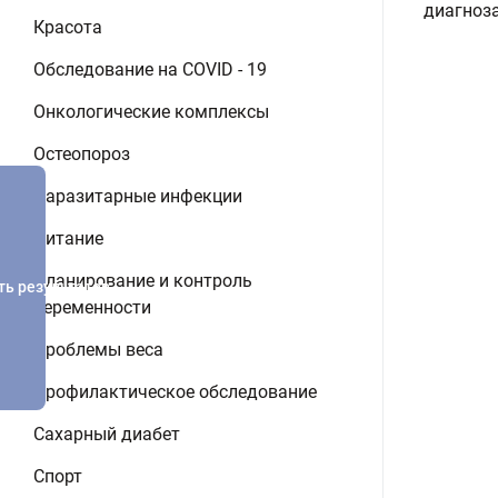
диагноз
Красота
Обследование на COVID - 19
Онкологические комплексы
Остеопороз
Паразитарные инфекции
Питание
Планирование и контроль
ть результатов
беременности
Проблемы веса
Профилактическое обследование
Сахарный диабет
Спорт