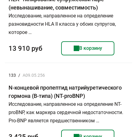
(невынашивание, совместимость)
Исследование, направленное на определение
разновидности HLA II класса у обоих супругов,
которое …
13 910 руб
В корзину
133
/
A09.05.256
N-концевой пропептид натрийуретического
гормона (В-типа) (NT-proBNP)
Исследование, направленное на определение NT-
proBNP, как маркера сердечной недостаточности.
Рro-BNP является предшественником …
3 425 руб
В корзину