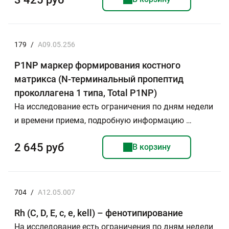
179
/
A09.05.256
P1NP маркер формирования костного
матрикса (N-терминальный пропептид
проколлагена 1 типа, Total P1NP)
На исследование есть ограничения по дням недели
и времени приема, подробную информацию …
2 645 руб
В корзину
704
/
A12.05.007
Rh (C, D, E, c, e, kell) – фенотипирование
На исследование есть ограничения по дням недели