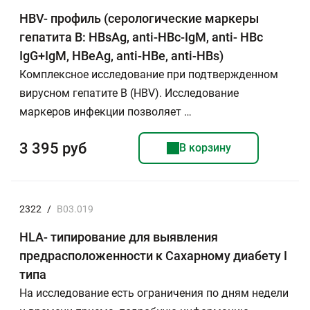
HBV- профиль (серологические маркеры
гепатита В: HBsAg, anti-HBc-IgM, anti- HBc
IgG+IgМ, HBeAg, anti-HBe, anti-HBs)
Комплексное исследование при подтвержденном
вирусном гепатите В (HBV). Исследование
маркеров инфекции позволяет …
3 395 руб
В корзину
2322
/
B03.019
HLA- типирование для выявления
предрасположенности к Сахарному диабету I
типа
На исследование есть ограничения по дням недели