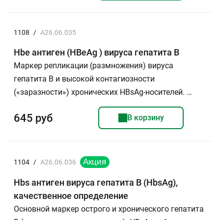
1108
/
A26.06.035
Hbe антиген (HBeAg ) вируса гепатита В
Маркер репликации (размножения) вируса
гепатита В и высокой контагиозности
(«заразности») хронических НВsAg-носителей. …
645 руб
В корзину
1104
/
A26.06.036
Hbs антиген вируса гепатита В (HbsAg),
качественное определение
Основной маркер острого и хронического гепатита