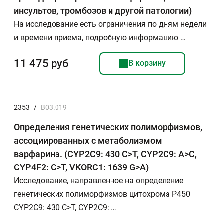
инсультов, тромбозов и другой патологии)
На исследование есть ограничения по дням недели
и времени приема, подробную информацию …
11 475 руб
В корзину
2353
/
В03.019
Определения генетических полиморфизмов,
ассоциированных с метаболизмом
варфарина. (CYP2C9: 430 C>T, CYP2C9: A>C,
CYP4F2: C>T, VKORC1: 1639 G>А)
Исследование, направленное на определение
генетических полиморфизмов цитохрома Р450
CYP2C9: 430 C>T, CYP2C9: …