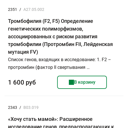
2351
/
A27.05.002
Тромбофилия (F2, F5) Определение
генетических полиморфизмов,
ассоциированных с риском развития
тромбофилии (Протромбин FII, Лейденская
мутация FV)
Список генов, входящих в исследование: 1. F2 –
протромбин (фактор II свертывания …
1 600 руб
В корзину
2343
/
В03.019
«Хочу стать мамой»: Расширенное
исследование генов, предрасполагающих к