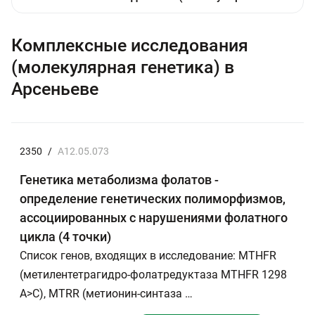
Комплексные исследования
(молекулярная генетика) в
Арсеньеве
2350
/
A12.05.073
Генетика метаболизма фолатов -
определение генетических полиморфизмов,
ассоциированных с нарушениями фолатного
цикла (4 точки)
Список генов, входящих в исследование: MTHFR
(метилентетрагидро-фолатредуктаза MTHFR 1298
A>C), MTRR (метионин-синтаза …