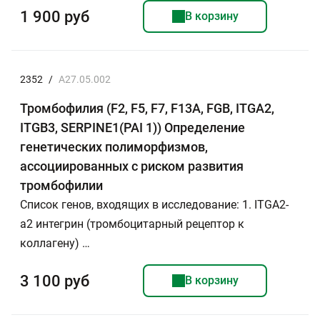
1 900 руб
В корзину
2352
/
A27.05.002
Тромбофилия (F2, F5, F7, F13A, FGB, ITGA2,
ITGB3, SERPINE1(PAI 1)) Определение
генетических полиморфизмов,
ассоциированных с риском развития
тромбофилии
Список генов, входящих в исследование: 1. ITGA2-
a2 интегрин (тромбоцитарный рецептор к
коллагену) …
3 100 руб
В корзину