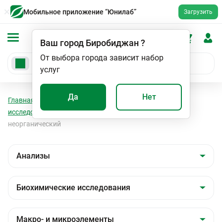
Мобильное приложение “Юнилаб”
Загрузить
Ваш город
Биробиджан
?
От выбора города зависит набор
услуг
Да
Нет
Главная
Анализы
Анализы
Биохимические
исследования
Макро- и микроэлементы
Фосфор
неорганический