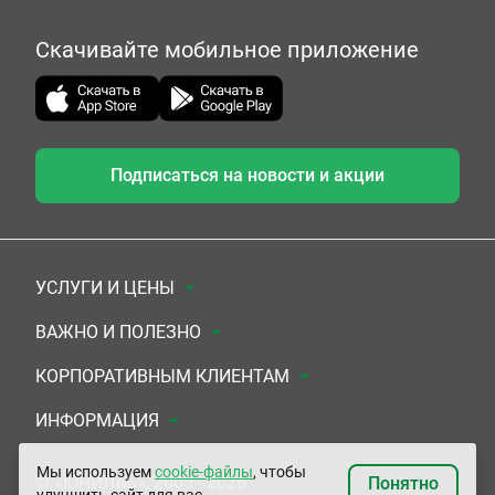
Скачивайте мобильное приложение
Подписаться на новости и акции
УСЛУГИ И ЦЕНЫ
Анализы
ВАЖНО И ПОЛЕЗНО
Комплексы
Документы для заключения договора
КОРПОРАТИВНЫМ КЛИЕНТАМ
УЗИ
Система скидок
Медицинским организациям
ИНФОРМАЦИЯ
ЭКГ/Холтер/СМАД
Подарочные сертификаты
Прочим организациям
О Компании
Мы используем
cookie-файлы
, чтобы
© «ЮНИЛАБ», 2003 - 2026
Понятно