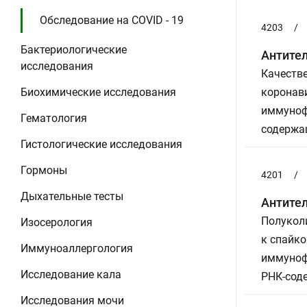
Обследование на COVID - 19
4203
/
Бактериологические
Антител
исследования
Качестве
Биохимические исследования
коронави
иммуноф
Гематология
содержа
Гистологические исследования
Гормоны
4201
/
Дыхательные тесты
Антител
Полуколи
Изосерология
к спайко
Иммуноаллергология
иммуноф
Исследование кала
РНК-сод
Исследования мочи