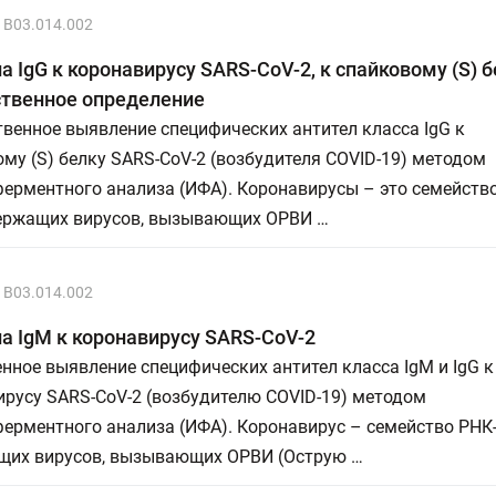
B03.014.002
а IgG к коронавирусу SARS-CoV-2, к спайковому (S) б
ственное определение
венное выявление специфических антител класса IgG к
му (S) белку SARS-CoV-2 (возбудителя COVID-19) методом
ерментного анализа (ИФА). Коронавирусы – это семейств
ержащих вирусов, вызывающих ОРВИ …
B03.014.002
а IgМ к коронавирусу SARS-CoV-2
нное выявление специфических антител класса IgМ и IgG к
русу SARS-CoV-2 (возбудителю COVID-19) методом
ерментного анализа (ИФА). Коронавирус – семейство РНК
щих вирусов, вызывающих ОРВИ (Острую …