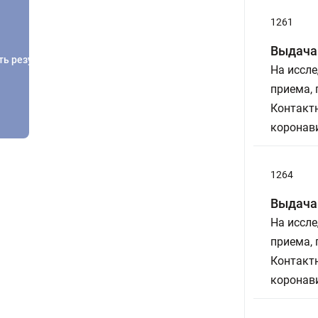
1261
Выдача 
ть результатов
На иссле
приема,
Контактн
коронави
1264
Выдача 
На иссле
приема,
Контактн
коронави