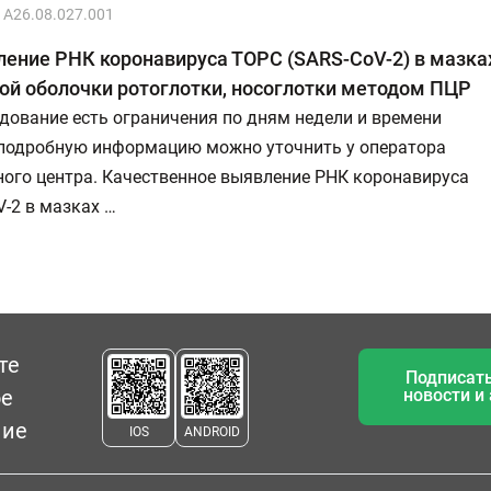
A26.08.027.001
ение РНК коронавируса ТОРС (SARS-CoV-2) в мазка
ой оболочки ротоглотки, носоглотки методом ПЦР
дование есть ограничения по дням недели и времени
 подробную информацию можно уточнить у оператора
ного центра. Качественное выявление РНК коронавируса
-2 в мазках …
те
Подписать
ое
новости и
ние
IOS
ANDROID