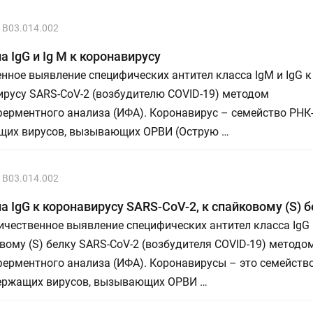
B03.014.002
а IgG и Ig M к коронавирусу
нное выявление специфических антител класса IgМ и IgG к
русу SARS-CoV-2 (возбудителю COVID-19) методом
ерментного анализа (ИФА). Коронавирус – семейство РНК
щих вирусов, вызывающих ОРВИ (Острую …
B03.014.002
а IgG к коронавирусу SARS-CoV-2, к спайковому (S) 
чественное выявление специфических антител класса IgG
вому (S) белку SARS-CoV-2 (возбудителя COVID-19) методо
ерментного анализа (ИФА). Коронавирусы – это семейств
ержащих вирусов, вызывающих ОРВИ …