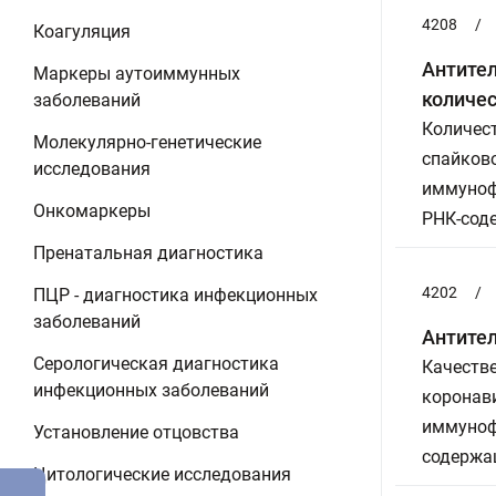
4208
/
Коагуляция
Антител
Маркеры аутоиммунных
количе
заболеваний
Количест
Молекулярно-генетические
спайково
исследования
иммуноф
Онкомаркеры
РНК-сод
Пренатальная диагностика
4202
/
ПЦР - диагностика инфекционных
заболеваний
Антител
Серологическая диагностика
Качестве
инфекционных заболеваний
коронави
иммуноф
Установление отцовства
содержа
Цитологические исследования