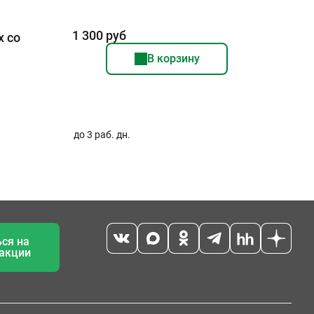
1 300 руб
х со
В корзину
до 3 раб. дн.
ся на
 акции