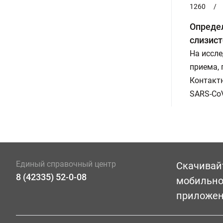
1260
/
Определ
слизист
На иссле
приема,
Контакт
SARS-CoV
Единый справочный центр
Скачивай
8 (42335) 52-0-08
мобильн
приложе