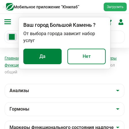
Мобильное приложение “Юнилаб”
Загрузить
Ваш город
Большой Камень
?
От выбора города зависит набор
услуг
Да
Нет
Главная
Анализы
Анализы
Гормоны
Маркеры
функционального состояния надпочечников
Кортизол
общий