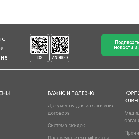
те
Подписать
ое
новости и
ние
IOS
ANDROID
ЦЕНЫ
ВАЖНО И ПОЛЕЗНО
КОРП
КЛИЕ
Документы для заключения
договора
Меди
орган
Система скидок
Прочи
Подарочные сертификаты