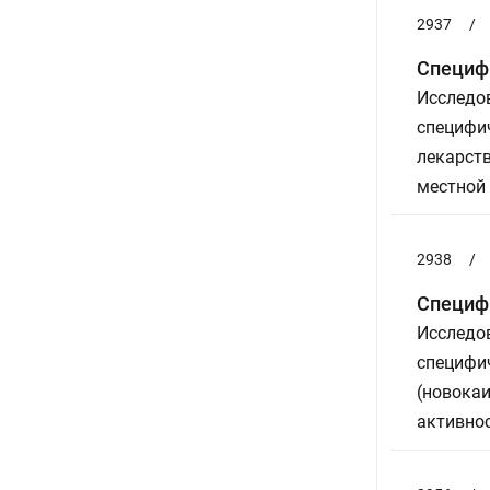
2937
/
Специфи
Исследов
специфич
лекарст
местной 
2938
/
Специфи
Исследов
специфич
(новокаи
активно