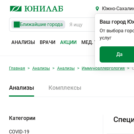
Южно-Сахали
Ваш город
Юж
Ближайшие города
От выбора гор
услуг
АНАЛИЗЫ
ВРАЧИ
АКЦИИ
МЕД. УСЛУГИ
АДРЕС
Да
Главная
Анализы
Анализы
Иммуноаллергология
Анализы
Комплексы
Категории
Специ
COVID-19