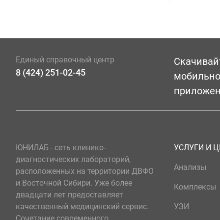
Единый справочный центр
Скачивай
8 (424) 251-02-45
мобильн
приложе
ЮНИЛАБ - сеть клинико-
УСЛУГИ И 
диагностических лабораторий,
Анализы
расположенных на территории ДВФО
и Восточной Сибири. Уже более
Комплексы
двадцати лет предоставляет
качественный медицинский сервис.
УЗИ
Сочетание современного