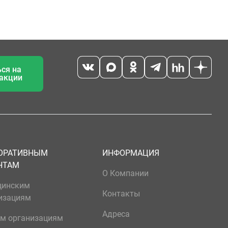
ся на
 акции
ОРАТИВНЫМ
ИНФОРМАЦИЯ
НТАМ
О Компании
цинским
Контакты
изациям
Адреса
м организациям