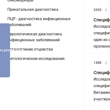
Онкомаркеры
Пренатальная диагностика
2955
/
ПЦР - диагностика инфекционных
Специфи
заболеваний
Исследов
специфич
Серологическая диагностика
один из
инфекционных заболеваний
пропион
Установление отцовства
ть результатов
Цитологические исследования
1488
/
Специфи
Исследов
специфич
Витамин 
участву