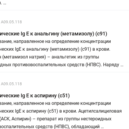
. …
A09.05.118
ческие Ig E к анальгину (метамизолу) (с91)
ание, направленное на определение концентрации
еских IgE к анальгину (метамизолу) (с91) в крови.
 (метамизол натрия) – анальгетик из группы
идных противовоспалительных средств (НПВС). Наряду …
A09.05.118
ческие Ig E к аспирину (с51)
ание, направленное на определение концентрации
еских IgE к аспирину (с51) в крови. Ацетилсалициловая
(АСК, Аспирин) – препарат из группы нестероидных
воспалительных средств (НПВС), обладающий …