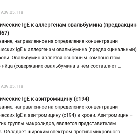
A09.05.118
ические IgE к аллергенам овальбумина (предвакци
f67)
ание, направленное на определение концентрации
ческих IgE к аллергенам овальбумина (предвакцинальный)
крови. Овальбумин является основным компонентом
 яйца (содержание овальбумина в нём составляет …
A09.05.118
ческие IgE к азитромицину (c194)
ание, направленное на определение концентрации
еских IgE к азитромицину (с194) в крови. Азитромицин –
тик группы макролидов, является представителем
в. Обладает широким спектром противомикробного