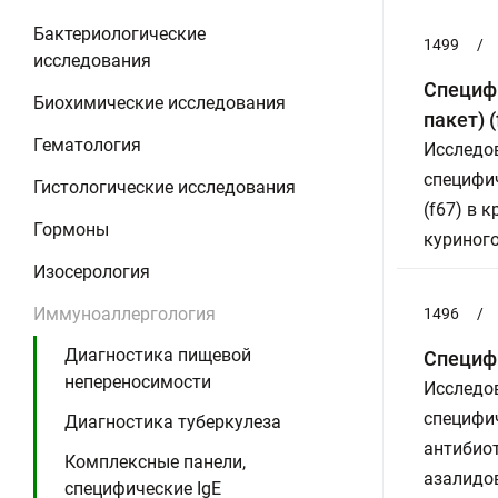
Бактериологические
1499
/
исследования
Специф
Биохимические исследования
пакет) (
Гематология
Исследов
специфи
Гистологические исследования
(f67) в 
Гормоны
куриного
Изосерология
Иммуноаллергология
1496
/
Диагностика пищевой
Специфи
непереносимости
Исследов
специфич
Диагностика туберкулеза
антибио
Комплексные панели,
азалидо
специфические IgE