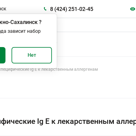
8 (424) 251-02-45
нск
но-Сахалинск
?
ода зависит набор
А
ВАЖНО И ПОЛЕЗНО
Нет
Специфические Ig E к лекарственным аллергенам
фические Ig E к лекарственным алле