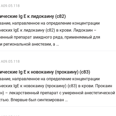
A09.05.118
ческие Ig E к лидокаину (c82)
ание, направленное на определение концентрации
еских IgE к лидокаину (с82) в крови. Лидокаин –
венный препарат амидного ряда, применяемый для
и региональной анестезии, а …
A09.05.118
ческие Ig E к новокаину (прокаину) (c83)
ание, направленное на определение концентрации
еских IgE к новокаину (прокаину) (с83) в крови. Прокаин
н) – лекарственный препарат с умеренной анестетической
стью. Впервые был синтезирован …