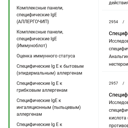
действия
Комплексные панели,
специфические IgE
(АЛЛЕРГОЧИП)
2954
/
Комплексные панели,
Специфи
специфические IgE
Исследов
(Иммуноблот)
специфич
Оценка иммунного статуса
Анальгин
нестеро
Специфические Ig E к бытовым
(эпидермальным) аллергенам
Специфические Ig E к
2957
/
грибковым аллергенам
Специфи
Специфические IgE к
Исследов
ингаляционным (пыльцевым)
специфич
аллергенам
кислота 
Специфические Ig E к
противо