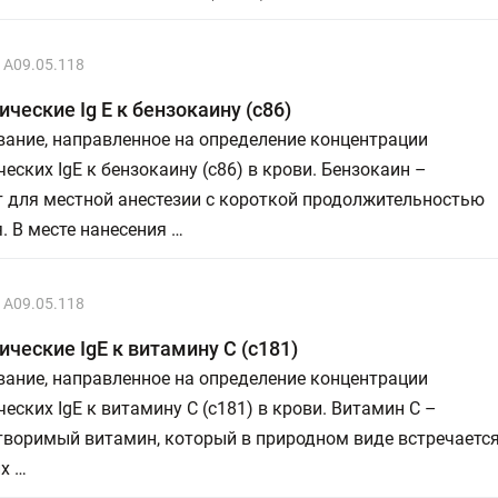
A09.05.118
ческие Ig E к бензокаину (c86)
ание, направленное на определение концентрации
еских IgE к бензокаину (с86) в крови. Бензокаин –
т для местной анестезии с короткой продолжительностью
. В месте нанесения …
A09.05.118
ческие IgE к витамину С (c181)
ание, направленное на определение концентрации
еских IgE к витамину С (c181) в крови. Витамин С –
творимый витамин, который в природном виде встречаетс
х …