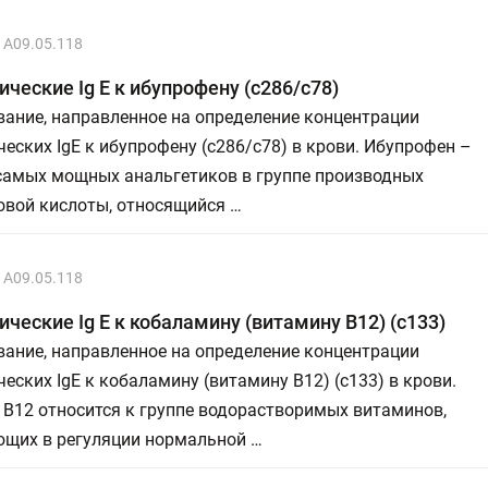
A09.05.118
ческие Ig E к ибупрофену (с286/c78)
ание, направленное на определение концентрации
еских IgE к ибупрофену (с286/с78) в крови. Ибупрофен –
 самых мощных анальгетиков в группе производных
овой кислоты, относящийся …
A09.05.118
ческие Ig E к кобаламину (витамину В12) (c133)
ание, направленное на определение концентрации
еских IgE к кобаламину (витамину В12) (с133) в крови.
В12 относится к группе водорастворимых витаминов,
ющих в регуляции нормальной …