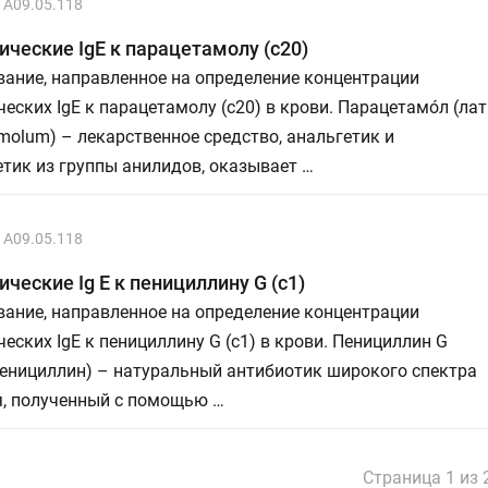
A09.05.118
ческие IgE к парацетамолу (с20)
ание, направленное на определение концентрации
еских IgE к парацетамолу (с20) в крови. Парацетамо́л (лат
molum) – лекарственное средство, анальгетик и
тик из группы анилидов, оказывает …
A09.05.118
ческие Ig E к пенициллину G (c1)
ание, направленное на определение концентрации
еских IgE к пенициллину G (c1) в крови. Пенициллин G
пенициллин) – натуральный антибиотик широкого спектра
я, полученный с помощью …
Страница 1 из 