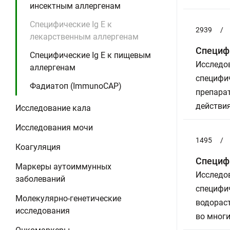
инсектным аллергенам
Специфические Ig E к
2939
/
лекарственным аллергенам
Специфи
Специфические Ig E к пищевым
Исследов
аллергенам
специфич
Фадиатоп (ImmunoCAP)
препара
действия
Исследование кала
Исследования мочи
1495
/
Коагуляция
Специфи
Маркеры аутоиммунных
Исследов
заболеваний
специфич
Молекулярно-генетические
водорас
исследования
во многи