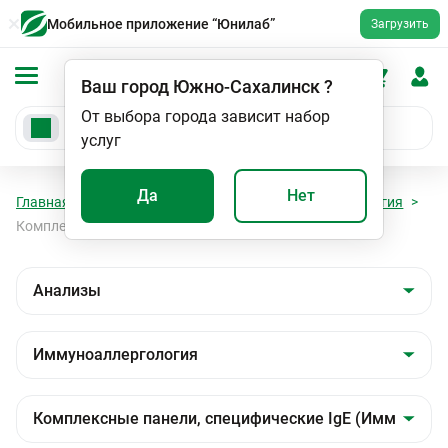
Мобильное приложение “Юнилаб”
Загрузить
Ваш город
Южно-Сахалинск
?
От выбора города зависит набор
услуг
Да
Нет
Главная
Анализы
Анализы
Иммуноаллергология
Комплексные панели, специфические IgE (Иммуноблот)