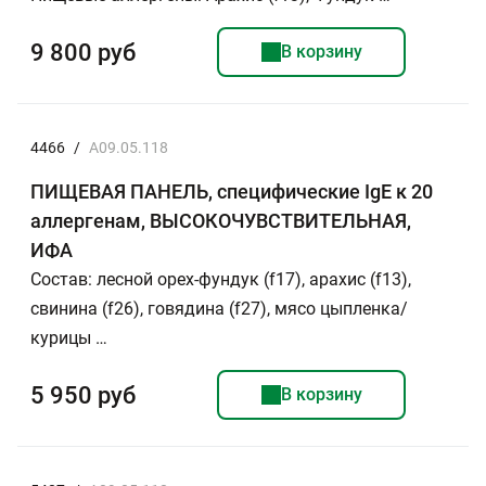
9 800 руб
В корзину
4466
/
A09.05.118
ПИЩЕВАЯ ПАНЕЛЬ, специфические IgE к 20
аллергенам, ВЫСОКОЧУВСТВИТЕЛЬНАЯ,
ИФА
Состав: лесной орех-фундук (f17), арахис (f13),
свинина (f26), говядина (f27), мясо цыпленка/
курицы …
5 950 руб
В корзину