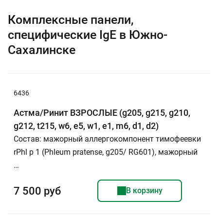
Комплексные панели,
специфические IgE в Южно-
Сахалинске
6436
Астма/Ринит ВЗРОСЛЫЕ (g205, g215, g210,
g212, t215, w6, e5, w1, e1, m6, d1, d2)
Состав: мажорный аллергокомпонент тимофеевки
rPhl p 1 (Phleum pratense, g205/ RG601), мажорный
…
7 500 руб
В корзину