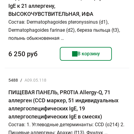
IgE к 21 аллергену,
ВЫСОКОЧУВСТВИТЕЛЬНАЯ, ИФА
Состав: Dermatophagoides pteronyssinus (d1),
Dermatophagoides farinae (d2), береза пыльца (t3),
полынь обыкновенная …
6 250 руб
В корзину
5488
/
A09.05.118
ПИЩЕВАЯ ПАНЕЛЬ, PROTIA Allergy-Q, 71
аллерген (CCD маркер, 51 индивидуальных
аллергоспецифических IgE, 19
аллергоспецифических IgE в смесях)
Состав: 1. Углеводные детерминанты: CCD (o214) 2.
Пищевые аллергены: Арахис (f13), Фундук …