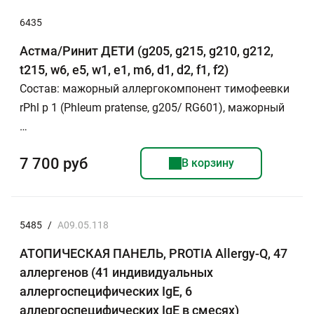
6435
Астма/Ринит ДЕТИ (g205, g215, g210, g212,
t215, w6, e5, w1, e1, m6, d1, d2, f1, f2)
Состав: мажорный аллергокомпонент тимофеевки
rPhl p 1 (Phleum pratense, g205/ RG601), мажорный
…
7 700 руб
В корзину
5485
/
A09.05.118
АТОПИЧЕСКАЯ ПАНЕЛЬ, PROTIA Allergy-Q, 47
аллергенов (41 индивидуальных
аллергоспецифических IgE, 6
аллергоспецифических IgE в смесях)