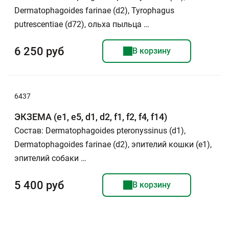
Dermatophagoides farinae (d2), Tyrophagus
putrescentiae (d72), ольха пыльца …
6 250 руб
В корзину
6437
ЭКЗЕМА (e1, e5, d1, d2, f1, f2, f4, f14)
Состав: Dermatophagoides pteronyssinus (d1),
Dermatophagoides farinae (d2), эпителий кошки (e1),
эпителий собаки …
5 400 руб
В корзину