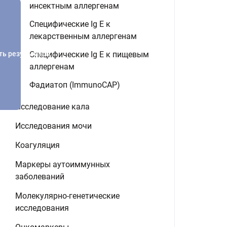
инсектным аллергенам
Специфические Ig E к
лекарственным аллергенам
ть результатов
Специфические Ig E к пищевым
аллергенам
Фадиатоп (ImmunoCAP)
Исследование кала
Исследования мочи
Коагуляция
Маркеры аутоиммунных
заболеваний
Молекулярно-генетические
исследования