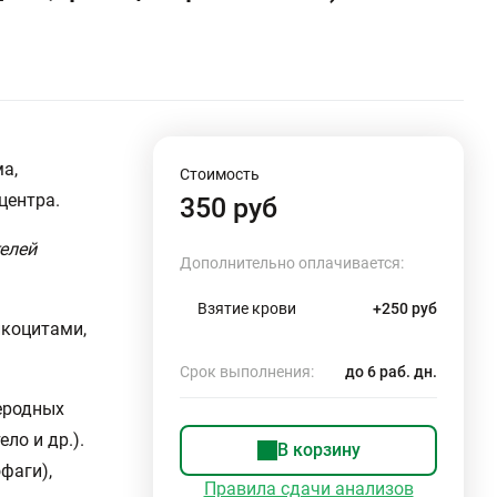
а,
Стоимость
центра.
350 руб
елей
Дополнительно оплачивается:
Взятие крови
+250 руб
йкоцитами,
Срок выполнения:
до 6 раб. дн.
еродных
ло и др.).
В корзину
фаги),
Правила сдачи анализов