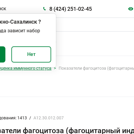
8 (424) 251-02-45
нск
но-Сахалинск
?
ода зависит набор
А
ВАЖНО И ПОЛЕЗНО
Нет
Оценка иммунного статуса
Показатели фагоцитоза (фагоцитарны
дования: 1413
/
A12.30.012.007
атели фагоцитоза (фагоцитарный инд