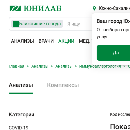
Южно-Сахали
Ваш город
Юж
Ближайшие города
От выбора гор
услуг
АНАЛИЗЫ
ВРАЧИ
АКЦИИ
МЕД. УСЛУГИ
АДРЕС
Да
Главная
Анализы
Анализы
Иммуноаллергология
Анализы
Комплексы
Категории
Код иссле
Показ
COVID-19