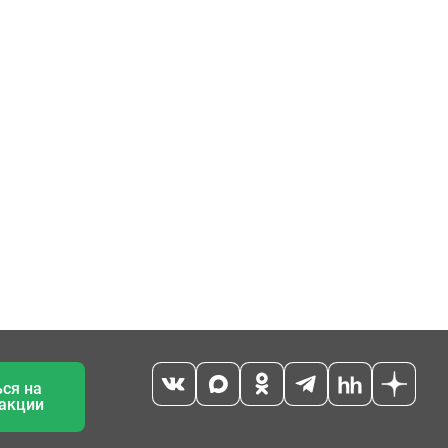
ся на
 акции