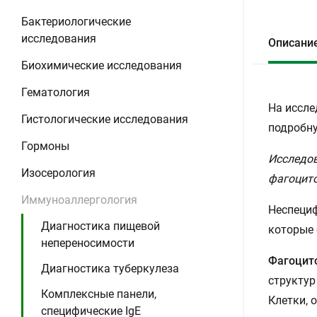
Бактериологические
исследования
Описани
Биохимические исследования
Гематология
На иссле
Гистологические исследования
подробну
Гормоны
Исследов
Изосерология
фагоцито
Иммуноаллергология
Неспециф
Диагностика пищевой
которые 
непереносимости
Фагоцит
Диагностика туберкулеза
структур
Комплексные панели,
Клетки, 
специфические IgE