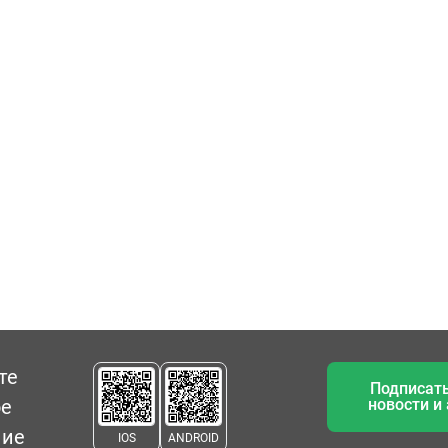
те
Подписать
ое
новости и
ние
IOS
ANDROID