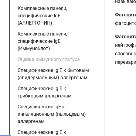
называю
Комплексные панели,
Фагоцит
специфические IgE
(АЛЛЕРГОЧИП)
фагоцито
Комплексные панели,
Фагоцит
специфические IgE
нейтрофи
(Иммуноблот)
способно
Оценка иммунного статуса
перевар
Специфические Ig E к бытовым
(эпидермальным) аллергенам
Специфические Ig E к
грибковым аллергенам
Специфические IgE к
ингаляционным (пыльцевым)
аллергенам
Специфические Ig E к