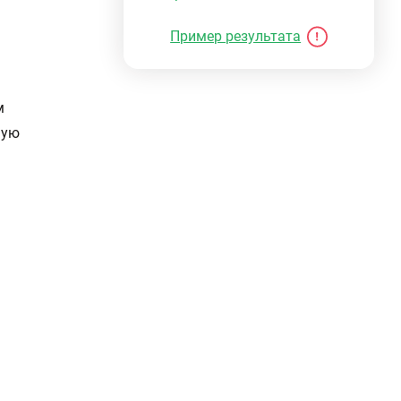
Пример результата
м
ную