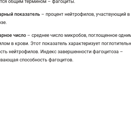
тся общим термином – фагоциты.
арный показатель
– процент нейтрофилов, участвующий в
зе.
арное число
– среднее число микробов, поглощенное одни
лом в крови. Этот показатель характеризует поглотитель
сть нейтрофилов. Индекс завершенности фагоцитоза –
ивающая способность фагоцитов.