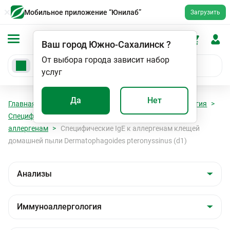
Мобильное приложение “Юнилаб”
Загрузить
Ваш город
Южно-Сахалинск
?
От выбора города зависит набор
услуг
Да
Нет
Главная
Анализы
Анализы
Иммуноаллергология
Специфические Ig E к бытовым (эпидермальным)
аллергенам
Специфические IgE к аллергенам клещей
домашней пыли Dermatophagoides pteronyssinus (d1)