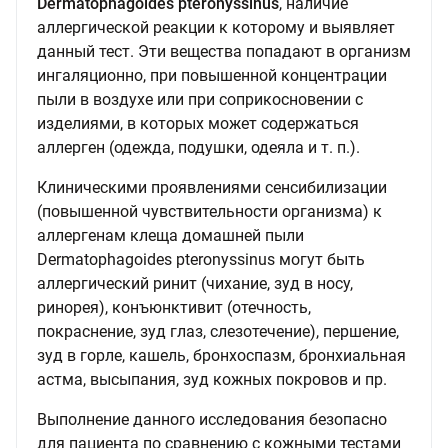
Dermatophagoides pteronyssinus
, наличие
аллергической реакции к которому и выявляет
данный тест. Эти вещества попадают в организм
ингаляционно, при повышенной концентрации
пыли в воздухе или при соприкосновении с
изделиями, в которых может содержаться
аллерген (одежда, подушки, одеяла и т. п.).
Клиническими проявлениями сенсибилизации
(повышенной чувствительности организма) к
аллергенам клеща домашней пыли
Dermatophagoides pteronyssinus могут быть
аллергический ринит (чихание, зуд в носу,
ринорея), конъюнктивит (отечность,
покраснение, зуд глаз, слезотечение), першение,
зуд в горле, кашель, бронхоспазм, бронхиальная
астма, высыпания, зуд кожных покровов и пр.
Выполнение данного исследования безопасно
для пациента по сравнению с кожными тестами