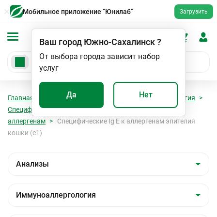
Мобильное приложение “Юнилаб”
Загрузить
Ваш город
Южно-Сахалинск
?
От выбора города зависит набор
услуг
Да
Нет
Главная
Анализы
Анализы
Иммуноаллергология
Специфические Ig E к бытовым (эпидермальным)
аллергенам
Специфические Ig E к аллергенам эпителия
кошки (e1)