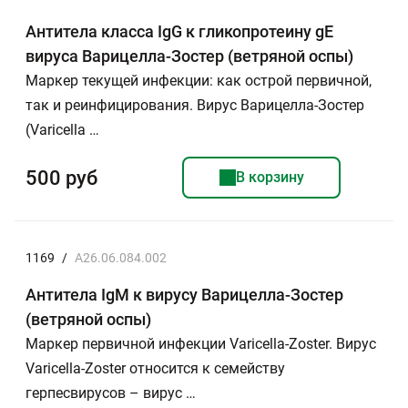
Антитела класса IgG к гликопротеину gE
вируса Варицелла-Зостер (ветряной оспы)
Маркер текущей инфекции: как острой первичной,
так и реинфицирования. Вирус Варицелла-Зостер
(Varicella …
500 руб
В корзину
1169
/
A26.06.084.002
Антитела IgМ к вирусу Варицелла-Зостер
(ветряной оспы)
Маркер первичной инфекции Varicella-Zoster. Вирус
Varicella-Zoster относится к семейству
герпесвирусов – вирус …