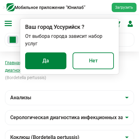
Мобильное приложение “Юнилаб”
Загрузить
Ваш город
Уссурийск
?
От выбора города зависит набор
услуг
Да
Нет
Главная
Анализы
Анализы
Серологическая
диагностика инфекционных заболеваний
Коклюш
(Bordetella pertussis)