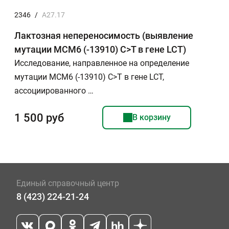
2346
/
А27.17
Лактозная непереносимость (выявление
мутации МСМ6 (-13910) C>T в гене LCT)
Исследование, направленное на определение
мутации МСМ6 (-13910) C>T в гене LCT,
ассоциированного …
1 500 руб
В корзину
Единый справочный центр
8 (423) 224-21-24