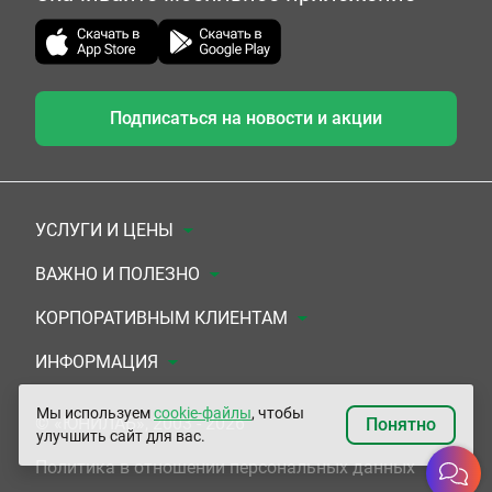
Подписаться на новости и акции
УСЛУГИ И ЦЕНЫ
Анализы
ВАЖНО И ПОЛЕЗНО
Комплексы
Документы для заключения договора
КОРПОРАТИВНЫМ КЛИЕНТАМ
УЗИ
Система скидок
Медицинским организациям
ИНФОРМАЦИЯ
ЭКГ/Холтер/СМАД
Подарочные сертификаты
Прочим организациям
О Компании
Мы используем
cookie-файлы
, чтобы
© «ЮНИЛАБ», 2003 - 2026
Понятно
улучшить сайт для вас.
Приемы врачей
Сертификаты на комплексные программы
Контакты
Политика в отношении персональных данных