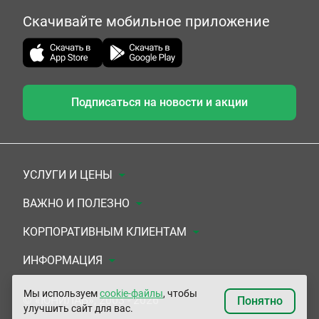
Скачивайте мобильное приложение
Подписаться на новости и акции
УСЛУГИ И ЦЕНЫ
Анализы
ВАЖНО И ПОЛЕЗНО
Комплексы
Документы для заключения договора
КОРПОРАТИВНЫМ КЛИЕНТАМ
УЗИ
Система скидок
Медицинским организациям
ИНФОРМАЦИЯ
ЭКГ/Холтер/СМАД
Подарочные сертификаты
Прочим организациям
О Компании
Мы используем
cookie-файлы
, чтобы
© «ЮНИЛАБ», 2003 - 2026
Понятно
улучшить сайт для вас.
Приемы врачей
Сертификаты на комплексные программы
Контакты