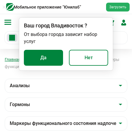
Мобильное приложение “Юнилаб”
Загрузить
Ваш город
Владивосток
?
От выбора города зависит набор
услуг
Да
Нет
Главная
Анализы
Анализы
Гормоны
Маркеры
функционального состояния надпочечников