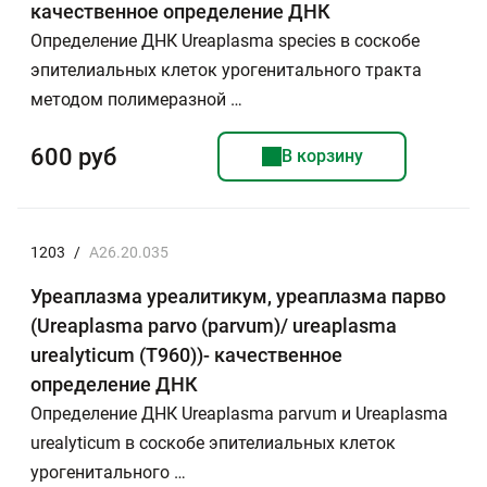
качественное определение ДНК
Определение ДНК Ureaplasma species в соскобе
эпителиальных клеток урогенитального тракта
методом полимеразной …
600 руб
В корзину
1203
/
A26.20.035
Уреаплазма уреалитикум, уреаплазма парво
(Ureaplasma parvo (parvum)/ ureaplasma
urealyticum (T960))- качественное
определение ДНК
Определение ДНК Ureaplasma parvum и Ureaplasma
urealyticum в соскобе эпителиальных клеток
урогенитального …