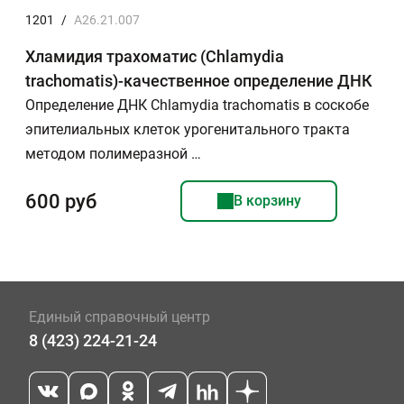
1201
/
A26.21.007
Хламидия трахоматис (Chlamydia
trachomatis)-качественное определение ДНК
Определение ДНК Chlamydia trachomatis в соскобе
эпителиальных клеток урогенитального тракта
методом полимеразной …
600 руб
В корзину
Единый справочный центр
8 (423) 224-21-24