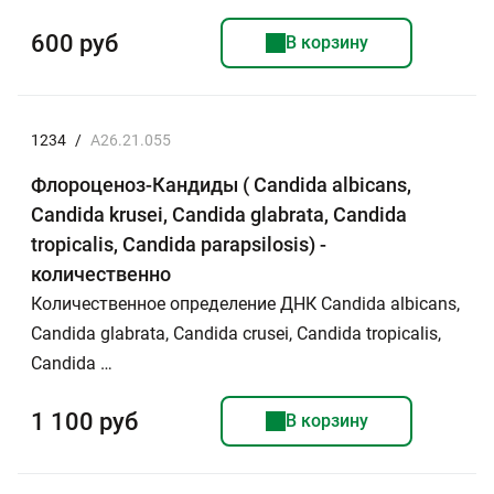
600 руб
В корзину
1234
/
A26.21.055
Флороценоз-Кандиды ( Candida аlbicans,
Candida krusei, Candida glabrata, Candida
tropicalis, Candida parapsilosis) -
количественно
Количественное определение ДНК Candida albicans,
Candida glabrata, Candida сrusei, Candida tropicalis,
Candida …
1 100 руб
В корзину