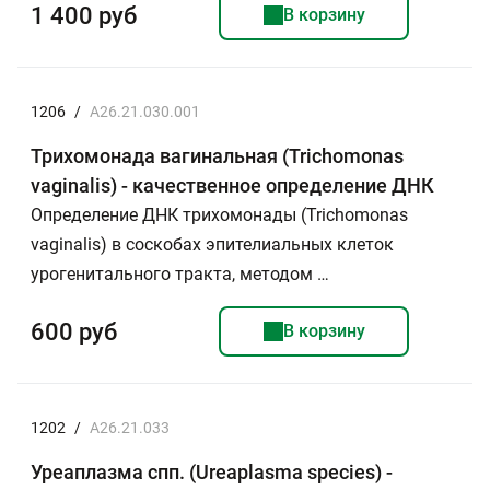
1 400 руб
В корзину
1206
/
A26.21.030.001
Трихомонада вагинальная (Trichomonas
vaginalis) - качественное определение ДНК
Определение ДНК трихомонады (Trichomonas
vaginalis) в соскобах эпителиальных клеток
урогенитального тракта, методом …
600 руб
В корзину
1202
/
A26.21.033
Уреаплазма спп. (Ureaplasma species) -