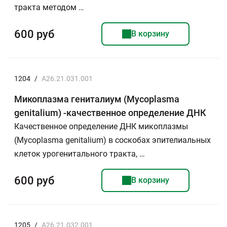
тракта методом …
600 руб
В корзину
1204
/
A26.21.031.001
Микоплазма гениталиум (Mycoplasma
genitalium) -качественное определение ДНК
Качественное определение ДНК микоплазмы
(Mycoplasma genitalium) в соскобах эпителиальных
клеток урогенитального тракта, …
600 руб
В корзину
1205
/
A26.21.032.001