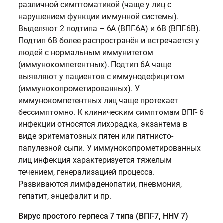
различной симптоматикой (чаще у лиц с
нарушением функции иммунной системы).
Выделяют 2 подтипа – 6А (ВПГ-6А) и 6В (ВПГ-6В).
Подтип 6В более распространён и встречается у
людей с нормальным иммунитетом
(иммунокомпетентных). Подтип 6А чаще
выявляют у пациентов с иммунодефицитом
(иммунокопрометированных). У
иммунокомпетентных лиц чаще протекает
бессимптомно. К клиническим симптомам ВПГ- 6
инфекции относятся лихорадка, экзантема в
виде эритематозных пятен или пятнисто-
папулезной сыпи. У иммунокопрометированных
лиц инфекция характеризуется тяжелым
течением, генерализацией процесса.
Развиваются лимфаденопатии, пневмония,
гепатит, энцефалит и пр.
Вирус простого герпеса 7 типа (ВПГ-7, HHV 7)