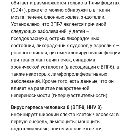
обитает и размножается только в Т-лимфоцитах
(CD4+), реже его можно обнаружить в ткани
мозга, печени, слюнных желез, эндотелии.
Установлено, что ВПГ-7 является причиной
следующих заболеваний: у детей –
псевдокраснухи, острых лихорадочных
состояний, лихорадочных судорог, у взрослых –
розового лишая, цитомегаловирусных инфекций
при трансплантации почек, синдрома
хронической усталости (в ассоциации с ВПГ-6), а
также некоторых лимфопролиферативных
заболеваний. Кроме того, есть данные, что он
влияет на развитие лекарственной
непереносимости (гиперчувствительности).
Вирус герпеса человека 8 (ВПГ-8, HHV 8)
инфицирует широкий спектр клеток человека: в
первую очередь, лимфоциты; моноциты,
эндотелиальные, эпителиальные клетки,