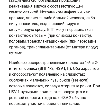
(защитных) сил организма происходит
реактивация вируса с соответствующей
симптоматикой. Источником инфекции, как
правило, является либо больной человек, либо
вирусоноситель, выделяющий вирус в
окружающую среду. ВПГ могут передаваться
контактно-бытовым (при близком контакте),
половым, трансплантационным (при пересадке
органов), трансплацентарным (от матери плоду)
путями.
Наиболее распространенными являются
1-й и 2-
й типы герпеса (ВПГ 1-2, HSV I, II).
Оба заразные
и способствуют появлению на слизистых
оболочках маленьких пузырьков (везикул),
которые лопаются, образуя открытые ранки. При
HSV-1 пузырьки появляются вокруг рта и в
ротовой полости, тогда как HSV-2 обычно
поражает участки в районе гениталий.