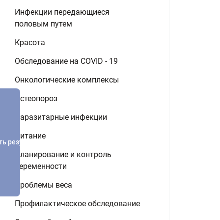
Инфекции передающиеся
половым путем
Красота
Обследование на COVID - 19
Онкологические комплексы
Остеопороз
Паразитарные инфекции
Питание
ть результатов
Планирование и контроль
беременности
Проблемы веса
Профилактическое обследование