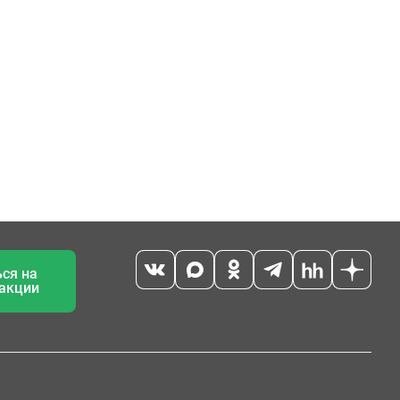
ся на
 акции