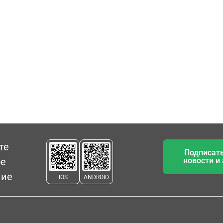
те
Подписать
ое
новости и
ние
IOS
ANDROID