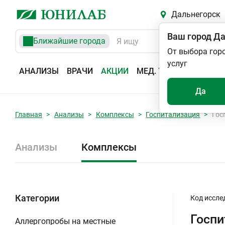
Дальнегорск
Ваш город
Да
Ближайшие города
От выбора гор
услуг
АНАЛИЗЫ
ВРАЧИ
АКЦИИ
МЕД. УСЛУГИ
АДРЕС
Да
Главная
Анализы
Комплексы
Госпитализация
Гос
Анализы
Комплексы
Категории
Код иссле
Госпи
Аллергопробы на местные