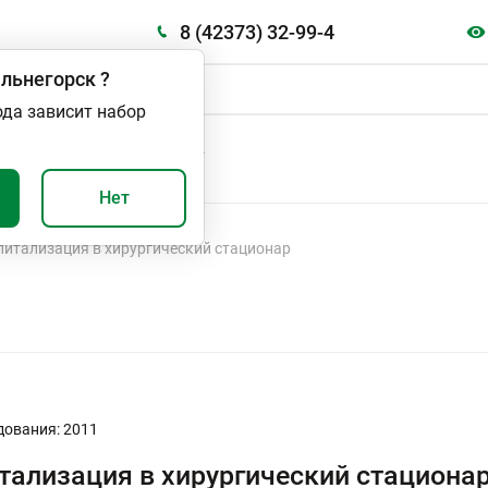
8 (42373) 32-99-4
льнегорск
?
ода зависит набор
А
ВАЖНО И ПОЛЕЗНО
Нет
питализация в хирургический стационар
дования: 2011
тализация в хирургический стациона