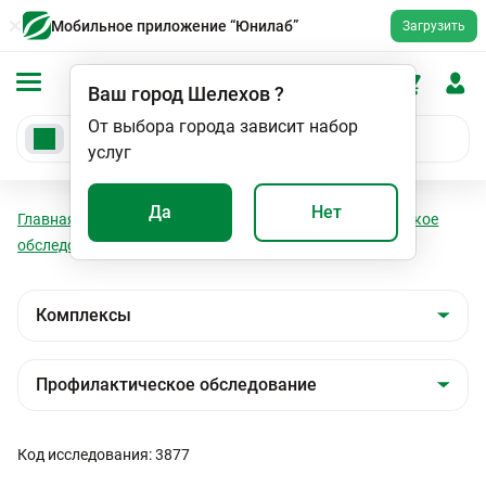
Мобильное приложение “Юнилаб”
Загрузить
Ваш город
Шелехов
?
От выбора города зависит набор
услуг
Да
Нет
Главная
Анализы
Комплексы
Профилактическое
обследование
Здоровое сердце, четкий ритм
Код исследования: 3877