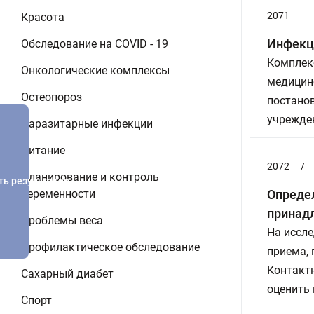
2071
Красота
Инфекци
Обследование на COVID - 19
Комплек
Онкологические комплексы
медицинс
Остеопороз
постанов
учрежден
Паразитарные инфекции
Питание
2072
/
Планирование и контроль
ть результатов
беременности
Определ
принадл
Проблемы веса
На иссле
Профилактическое обследование
приема,
Контакт
Сахарный диабет
оценить
Спорт