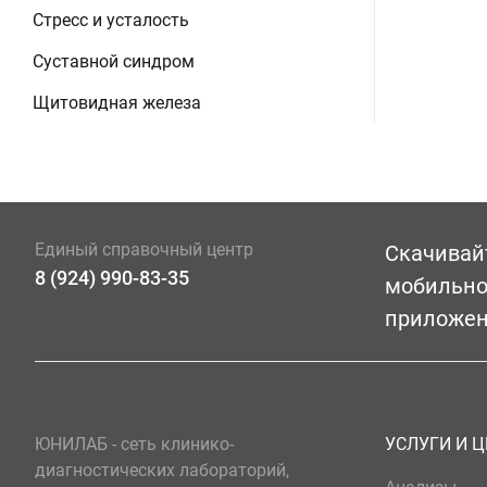
Стресс и усталость
Суставной синдром
Щитовидная железа
Единый справочный центр
Скачивай
8 (924) 990-83-35
мобильн
приложе
ЮНИЛАБ - сеть клинико-
УСЛУГИ И 
диагностических лабораторий,