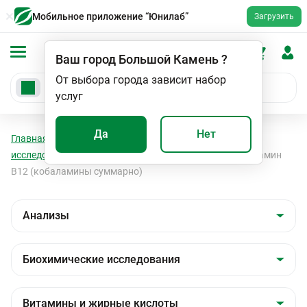
Мобильное приложение “Юнилаб”
Загрузить
Ваш город
Большой Камень
?
От выбора города зависит набор
услуг
Да
Нет
Главная
Анализы
Анализы
Биохимические
исследования
Витамины и жирные кислоты
Витамин
В12 (кобаламины суммарно)