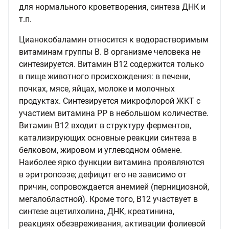
для нормального кроветворения, синтеза ДНК и
т.п.
Цианокобаламин относится к водорастворимым
витаминам группы В. В организме человека не
синтезируется. Витамин В12 содержится только
в пище животного происхождения: в печени,
почках, мясе, яйцах, молоке и молочных
продуктах. Синтезируется микрофлорой ЖКТ с
участием витамина РР в небольшом количестве.
Витамин В12 входит в структуру ферментов,
катализирующих основные реакции синтеза в
белковом, жировом и углеводном обмене.
Наиболее ярко функции витамина проявляются
в эритропоэзе; дефицит его не зависимо от
причин, сопровождается анемией (пернициозной,
мегалобластной). Кроме того, В12 участвует в
синтезе ацетилхолина, ДНК, креатинина,
реакциях обезвреживания, активации фолиевой