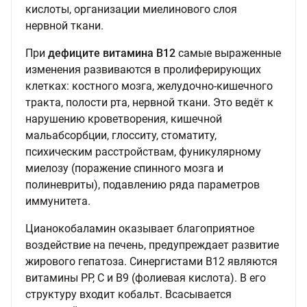
кислоты, организации миелинового слоя
нервной ткани.
При
дефиците витамина В12
самые выраженные
изменения развиваются в пролиферирующих
клетках: костного мозга, желудочно-кишечного
тракта, полости рта, нервной ткани. Это ведёт к
нарушению кроветворения, кишечной
мальабсорбции, глосситу, стоматиту,
психическим расстройствам, фуникулярному
миелозу (поражение спинного мозга и
полиневриты), подавлению ряда параметров
иммунитета.
Цианокобаламин оказывает благоприятное
воздействие на печень, предупреждает развитие
жирового гепатоза. Синергистами В12 являются
витамины РР, С и В9 (фолиевая кислота). В его
структуру входит кобальт. Всасывается