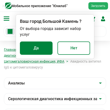
Мобильное приложение “Юнилаб”
Загрузить
Ваш город
Большой Камень
?
От выбора города зависит набор
услуг
Да
Нет
Главная
Анализы
Анализы
Серологическая
диагностика инфекционных заболеваний
Цитомегаловирусная инфекция, ИФА
Авидность антител
IgG к цитомегаловирусу