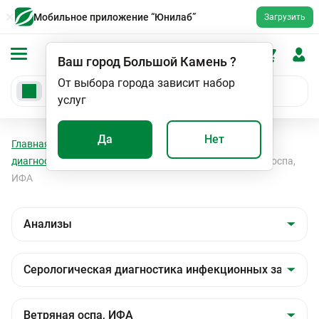
Мобильное приложение “Юнилаб”
Загрузить
Ваш город
Большой Камень
?
От выбора города зависит набор
услуг
Да
Нет
Главная
Анализы
Анализы
Серологическая
диагностика инфекционных заболеваний
Ветряная оспа,
ИФА