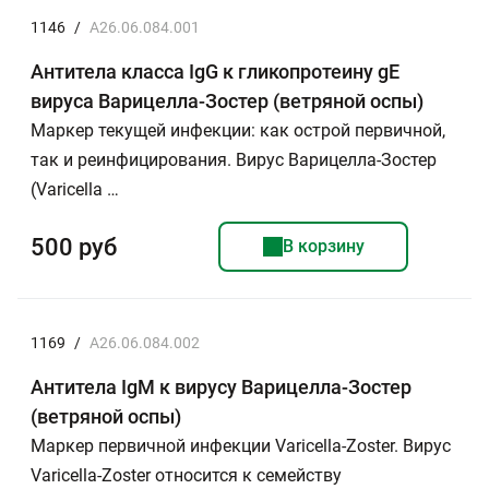
1146
/
A26.06.084.001
Антитела класса IgG к гликопротеину gE
вируса Варицелла-Зостер (ветряной оспы)
Маркер текущей инфекции: как острой первичной,
так и реинфицирования. Вирус Варицелла-Зостер
(Varicella …
500 руб
В корзину
1169
/
A26.06.084.002
Антитела IgМ к вирусу Варицелла-Зостер
(ветряной оспы)
Маркер первичной инфекции Varicella-Zoster. Вирус
Varicella-Zoster относится к семейству