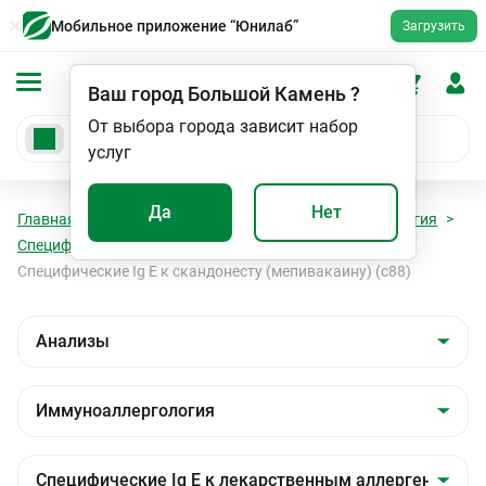
Мобильное приложение “Юнилаб”
Загрузить
Ваш город
Большой Камень
?
От выбора города зависит набор
услуг
Да
Нет
Главная
Анализы
Анализы
Иммуноаллергология
Специфические Ig E к лекарственным аллергенам
Специфические Ig E к скандонесту (мепивакаину) (c88)