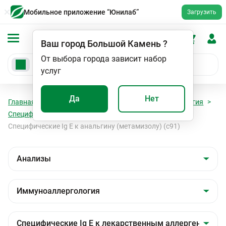
Мобильное приложение “Юнилаб”
Загрузить
Ваш город
Большой Камень
?
От выбора города зависит набор
услуг
Да
Нет
Главная
Анализы
Анализы
Иммуноаллергология
Специфические Ig E к лекарственным аллергенам
Специфические Ig E к анальгину (метамизолу) (с91)