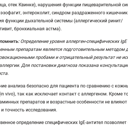
ца, отек Квинке), нарушения функции пищеварительной с
, эзофагит, энтероколит, синдром раздраженного кишечника
я функции дыхательной системы (аллергический ринит/
ивит, бронхиальная астма).
помнить:
Определение уровня аллерген-специфических IgE 
венным препаратам является подготовительным методом 
овокационными пробами и отрицательный результат не и
аллергии. Для постановки диагноза показана консультаци
ста.
ие анализа безопасно для пациента по сравнению с кож
(in vivo), так как исключает контакт с аллергеном. Кроме т
аминных препаратов и возрастные особенности не влияют
 и точность исследования.
венное определение специфических IgE-антител позволяет