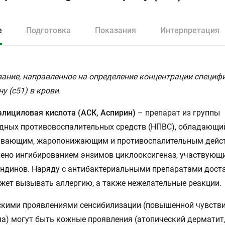
е
Подготовка
Показания
Интерпретация
ание, направленное на определение концентрации специфи
у (с51) в крови.
лициловая кислота (АСК, Аспирин)
– препарат из группы
дных противовоспалительных средств (НПВС), обладающи
ивающим, жаропонижающим и противоспалительным дейст
ено ингибированием энзимов циклооксигеназ, участвующи
ндинов. Наряду с антибактериальными препаратами дост
жет вызывать аллергию, а также нежелательные реакции.
кими проявлениями сенсибилизации (повышенной чувств
а) могут быть кожные проявления (атопический дерматит