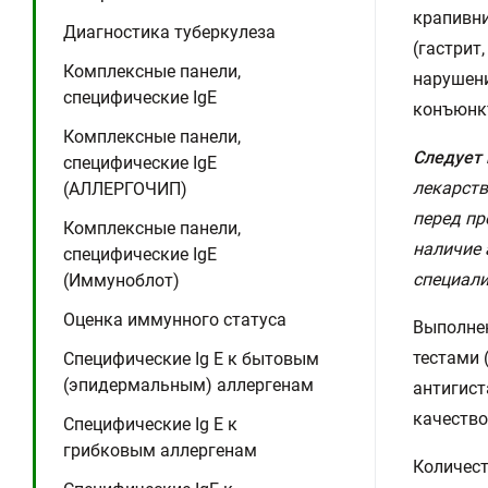
крапивни
Диагностика туберкулеза
(гастрит
Комплексные панели,
нарушени
специфические IgE
конъюнкт
Комплексные панели,
Следует 
специфические IgE
лекарст
(АЛЛЕРГОЧИП)
перед пр
Комплексные панели,
наличие 
специфические IgE
специали
(Иммуноблот)
Оценка иммунного статуса
Выполнен
тестами 
Специфические Ig E к бытовым
(эпидермальным) аллергенам
антигист
качество
Специфические Ig E к
грибковым аллергенам
Количест