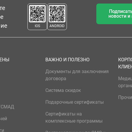
те
Подписать
ое
новости и
ние
IOS
ANDROID
ЦЕНЫ
ВАЖНО И ПОЛЕЗНО
КОРП
КЛИЕ
Документы для заключения
договора
Меди
орган
Система скидок
Прочи
Подарочные сертификаты
р/СМАД
Сертификаты на
чей
комплексные программы
ги