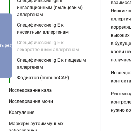
Специфические IgE к
взаимосв
ингаляционным (пыльцевым)
Низкие з
аллергенам
аллергич
Специфические Ig E к
корреляц
инсектным аллергенам
высоких 
Специфические Ig E к
в будуще
ть результатов
лекарственным аллергенам
крови не
получаем
Специфические Ig E к пищевым
аллергенам
Исследов
Фадиатоп (ImmunoCAP)
контакта
Исследование кала
Рекоменд
Исследования мочи
контроле
нужно ко
Коагуляция
Маркеры аутоиммунных
заболеваний