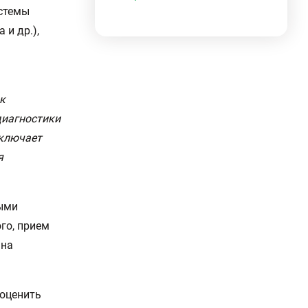
истемы
 и др.),
к
диагностики
сключает
я
ными
ого, прием
 на
 оценить