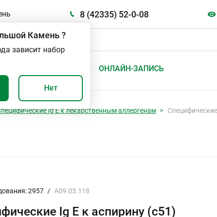
8 (42335) 52-0-08
ень
льшой Камень
?
ода зависит набор
А
ВАЖНО И ПОЛЕЗНО
ОНЛАЙН-ЗАПИСЬ
Нет
Специфические Ig E к лекарственным аллергенам
Специфические 
дования: 2957
/
A09.05.118
фические Ig E к аспирину (с51)