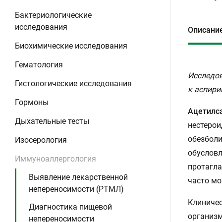
Бактериологические
исследования
Описани
Биохимические исследования
Гематология
Исследов
Гистологические исследования
к аспирин
Гормоны
Ацетилса
Дыхательные тесты
нестерои
обезбол
Изосерология
обусловл
Иммуноаллергология
протагла
Выявление лекарственной
часто мо
непереносимости (РТМЛ)
Клиничес
Диагностика пищевой
организм
непереносимости