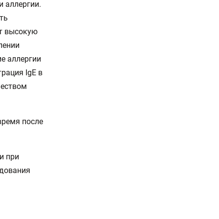
 аллергии.
ть
ет высокую
лении
ие аллергии
рация IgE в
чеством
время после
и при
едования