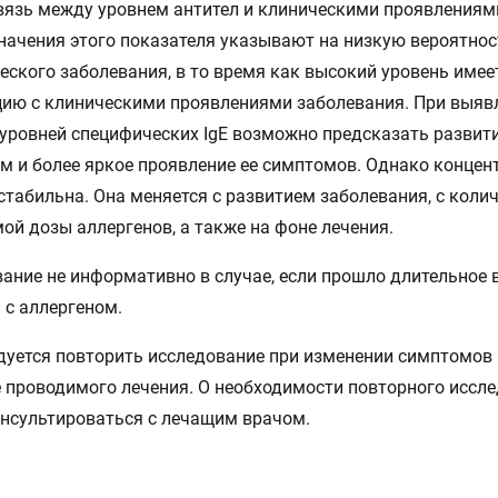
язь между уровнем антител и клиническими проявлениями
начения этого показателя указывают на низкую вероятнос
еского заболевания, в то время как высокий уровень име
ию с клиническими проявлениями заболевания. При выяв
уровней специфических IgE возможно предсказать развит
м и более яркое проявление ее симптомов. Однако концент
стабильна. Она меняется с развитием заболевания, с коли
ой дозы аллергенов, а также на фоне лечения.
ание не информативно в случае, если прошло длительное 
 с аллергеном.
уется повторить исследование при изменении симптомов 
 проводимого лечения. О необходимости повторного иссл
нсультироваться с лечащим врачом.