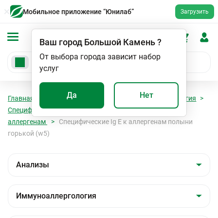
Мобильное приложение “Юнилаб”
Загрузить
Ваш город
Большой Камень
?
От выбора города зависит набор
услуг
Да
Нет
Главная
Анализы
Анализы
Иммуноаллергология
Специфические IgE к ингаляционным (пыльцевым)
аллергенам
Специфические Ig E к аллергенам полыни
горькой (w5)