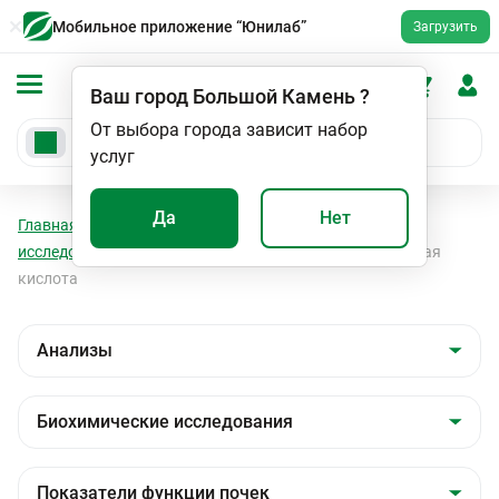
Мобильное приложение “Юнилаб”
Загрузить
Ваш город
Большой Камень
?
От выбора города зависит набор
услуг
Да
Нет
Главная
Анализы
Анализы
Биохимические
исследования
Показатели функции почек
Мочевая
кислота